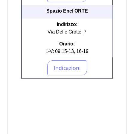
Spazio Enel ORTE
Indirizzo:
Via Delle Grotte, 7
Orario:
L-V: 09:15-13, 16-19