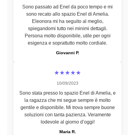
Sono passato ad Enel da poco tempo e mi
sono recato allo spazio Enel di Amelia.
Eleonora mi ha seguito al meglio,
spiegandomi tutto nei minimi dettagli.
Persona molto disponibile, utile per ogni
esigenza e soprattutto molto cordiale.
Giovanni P.
★★★★★
10/09/2023
Sono stata presso lo spazio Enel di Amelia, e
la ragazza che mi segue sempre è molto
gentile e disponibile. Mi trova sempre buone
soluzioni con tanta pazienza. Veramente
lodevole al giorno d’oggi!
Maria R.