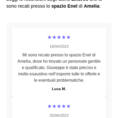
sono recati presso lo
spazio Enel
di
Amelia
:
★★★★★
18/04/2023
Mi sono recato presso lo spazio Enel di
Amelia, dove ho trovato un personale gentile
e qualificato. Giuseppe è stato preciso e
molto esaustivo nell’esporre tutte le offerte e
le eventuali problematiche.
Luca M.
★★★★★
25/06/2023