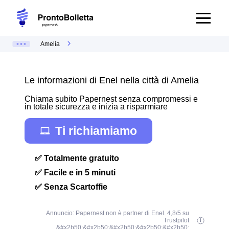
Amelia
Le informazioni di Enel nella città di Amelia
Chiama subito Papernest senza compromessi e
in totale sicurezza e inizia a risparmiare
Ti richiamiamo
✅ Totalmente gratuito
✅ Facile e in 5 minuti
✅ Senza Scartoffie
Annuncio: Papernest non è partner di Enel. 4,8/5 su
Trustpilot
&#x2b50;&#x2b50;&#x2b50;&#x2b50;&#x2b50;