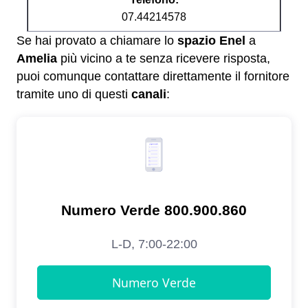
07.44214578
Se hai provato a chiamare lo
spazio Enel
a
Amelia
più vicino a te senza ricevere risposta,
puoi comunque contattare direttamente il fornitore
tramite uno di questi
canali
: