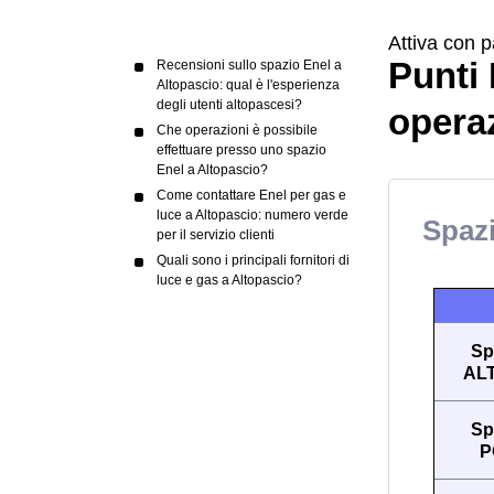
Attiva con p
Punti 
Recensioni sullo spazio Enel a
Altopascio: qual è l'esperienza
degli utenti altopascesi?
operaz
Che operazioni è possibile
effettuare presso uno spazio
Enel a Altopascio?
Come contattare Enel per gas e
luce a Altopascio: numero verde
Spazi
per il servizio clienti
Quali sono i principali fornitori di
luce e gas a Altopascio?
Sp
AL
Sp
P