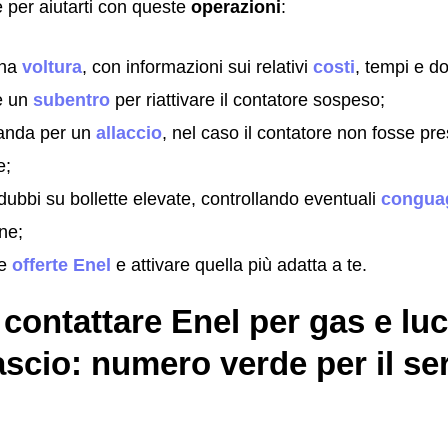
 per aiutarti con queste
operazioni
:
una
voltura
, con informazioni sui relativi
costi
, tempi e do
e un
subentro
per riattivare il contatore sospeso;
anda per un
allaccio
, nel caso il contatore non fosse pre
e;
 dubbi su bollette elevate, controllando eventuali
conguag
one;
le
offerte Enel
e attivare quella più adatta a te.
ontattare Enel per gas e luc
scio: numero verde per il ser