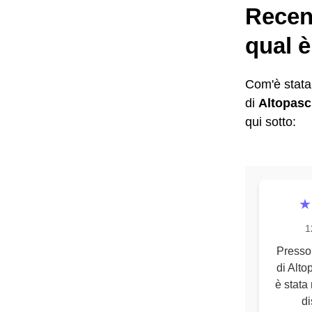
Recens
qual è
Com'è stata 
di
Altopasc
qui sotto:
★
1
Presso
di Alto
è stata
di