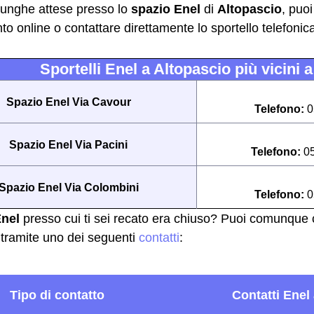
 lunghe attese presso lo
spazio Enel
di
Altopascio
, puo
o online o contattare direttamente lo sportello telefoni
Sportelli Enel a Altopascio più vicini a
Spazio Enel Via Cavour
Telefono:
0
Spazio Enel Via Pacini
Telefono:
0
Spazio Enel Via Colombini
Telefono:
0
Enel
presso cui ti sei recato era chiuso? Puoi comunque co
tramite uno dei seguenti
contatti
: