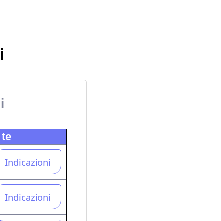
i
i
 te