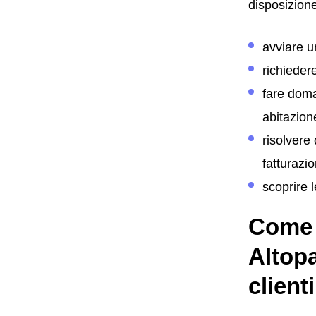
disposizione
avviare 
richieder
fare dom
abitazion
risolvere
fatturazi
scoprire 
Come c
Altopa
clienti