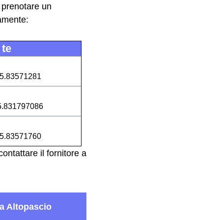
i prenotare un
camente:
 te
5.83571281
5.831797086
5.83571760
ntattare il fornitore a