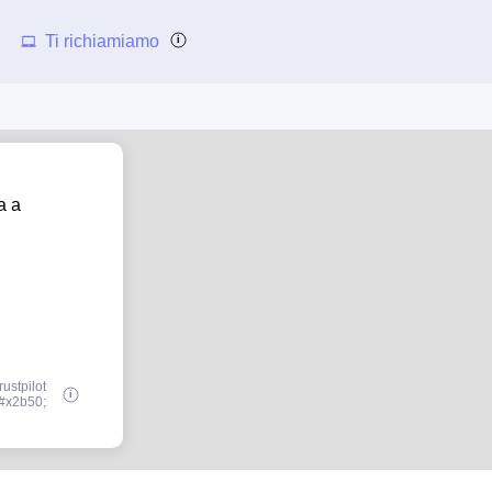
Ti richiamiamo
a a
ustpilot
#x2b50;