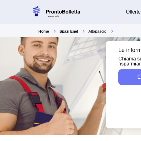
Offerte
Home
Spazi Enel
Altopascio
Le inform
Chiama su
risparmia