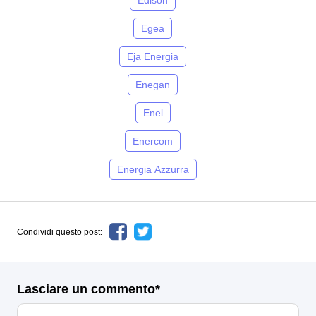
Edison
Egea
Eja Energia
Enegan
Enel
Enercom
Energia Azzurra
Condividi questo post:
Lasciare un commento*