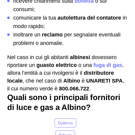
ricevere chiarimenti sulla
bolletta
o sui
consumi;
comunicare la tua
autolettura del contatore
in
modo rapido;
inoltrare un
reclamo
per segnalare eventuali
problemi o anomalie.
Nel caso in cui gli abitanti
albinesi
dovessero
riportare un
guasto elettrico
o una
fuga di gas
,
allora l’entità a cui rivolgersi è il
distributore
locale
, che nel caso di
Albino
è
UNARETI SPA
,
il cui numero verde è
800.066.722
.
Quali sono i principali fornitori
di luce e gas a Albino?
Duferco