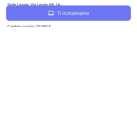
Sede Legale: Via Leone XIII, 14 -
20145 Milano (MI)
Ti richiamiamo
Tel: 02 94756737
Capitale sociale: 10 000 €
Enel in Italia
Enel Roma
Enel Bologna
Enel Milano
Enel Trento
Enel Firenze
Enel Bari
Enel Torino
Enel Venezia
Enel Genova
Enel Napoli
Plenitude in Italia
Plenitude Roma
Plenitude Bologna
Plenitude Milano
Plenitude Napoli
Plenitude Firenze
Plenitude Venezia
Plenitude Torino
Plenitude Trieste