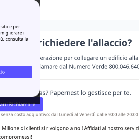
io?
sito e per
 migliorare i
iù, consulta la
a: come richiedere l'allaccio?
llaccio è una operazione per collegare un edificio all
lice, Fatti richiamare dal Numero Verde 800.046.640 
tto
 più.
azione luce o gas? Papernest lo gestisce per te.
atti Richiamare
 senza costo aggiuntivo: dal Lunedì al Venerdì dalle 9:00 alle 20:00 
1 Milione di clienti si rivolgono a noi! Affidati al nostro servi
compromessi!