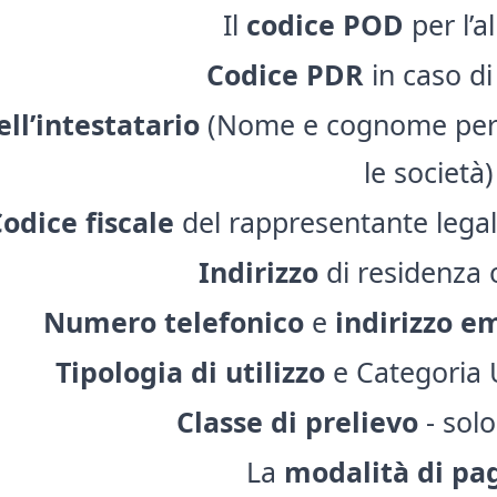
Il
codice POD
per l’a
Codice PDR
in caso di
ell’intestatario
(Nome e cognome per p
le società)
odice fiscale
del rappresentante legale
Indirizzo
di residenza 
Numero telefonico
e
indirizzo e
Tipologia di utilizzo
e Categoria U
Classe di prelievo
- solo
La
modalità di p