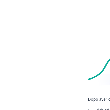
Dopo aver co
il richie