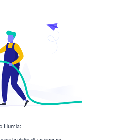
 Illumia:
are la visita di un tecnico.