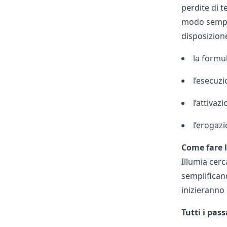
perdite di 
modo sempli
disposizion
la formu
l’esecuzi
l’attivaz
l’erogazi
Come fare l
Illumia
cerca
semplificand
inizieranno 
Tutti i pass