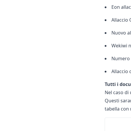
Eon allac
Allaccio
Nuovo al
Wekiwi n
Numero v
Allaccio
Tutti i doc
Nel caso di 
Questi saran
tabella con 