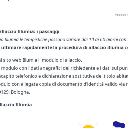
Annunci
llaccio Illumia: i passaggi
io Illumia le tempistiche possono variare dai 10 ai 60 giorni co
à
ultimare rapidamente la procedura di allaccio Illumia
c
l sito web Illumia il modulo di allaccio.
 modulo con i dati anagrafici del richiedente e i dati sul pu
ecapito telefonico e dichiarazione sostitutiva del titolo abita
odulo con allegata copia di documento d’identità valido via r
0129, Bologna.
llaccio Illumia