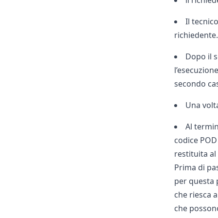
Il tecni
richiedente.
Dopo il 
l’esecuzione 
secondo caso
Una volta
Al termi
codice POD 
restituita al
Prima di pas
per questa p
che riesca a
che possono 