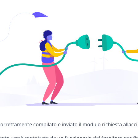
rrettamente compilato e inviato il modulo richiesta allaccio
dente verrà contattato da un funzionario del fornitore per fiss