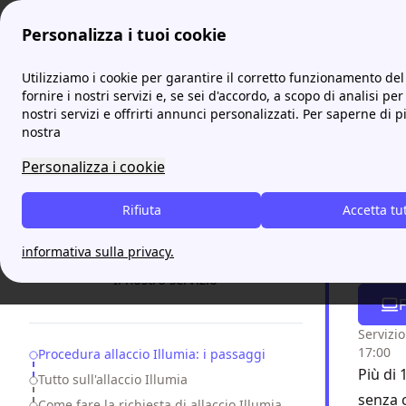
Personalizza i tuoi cookie
ProntoBolletta
Illumia
Illumia: come richiedere l'allacc
Utilizziamo i cookie per garantire il corretto funzionamento del 
More
fornire i nostri servizi e, se sei d'accordo, a scopo di analisi per
nostri servizi e offrirti annunci personalizzati. Per saperne di p
Illumi
nostra
Personalizza i cookie
L'Illumia a
molto semp
Rifiuta
Accetta tu
saperne di
informativa sulla privacy.
Attiv
Il nostro servizio
F
Servizio
17:00
Table of Contents
Procedura allaccio Illumia: i passaggi
Più di 
Tutto sull'allaccio Illumia
senza 
Come fare la richiesta di allaccio Illumia