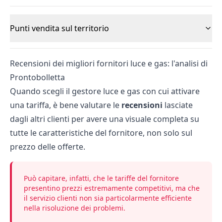
Punti vendita sul territorio
Recensioni dei migliori fornitori luce e gas: l'analisi di
Prontobolletta
Quando scegli il gestore luce e gas con cui attivare
una tariffa, è bene valutare le
recensioni
lasciate
dagli altri clienti per avere una visuale completa su
tutte le caratteristiche del fornitore, non solo sul
prezzo delle offerte.
Può capitare, infatti, che le tariffe del fornitore
presentino prezzi estremamente competitivi, ma che
il servizio clienti non sia particolarmente efficiente
nella risoluzione dei problemi.