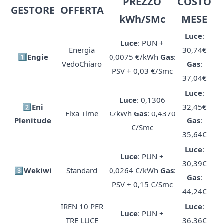
PREZZO
COSTO
GESTORE
OFFERTA
kWh/SMc
MESE
Luce
:
Luce
: PUN +
Energia
30,74€
1️⃣Engie
0,0075 €/kWh
Gas
:
VedoChiaro
Gas
:
PSV + 0,03 €/Smc
37,04€
Luce
:
Luce
: 0,1306
2️⃣Eni
32,45€
Fixa Time
€/kWh
Gas
: 0,4370
Plenitude
Gas
:
€/Smc
35,64€
Luce
:
Luce
: PUN +
30,39€
3️⃣Wekiwi
Standard
0,0264 €/kWh
Gas
:
Gas
:
PSV + 0,15 €/Smc
44,24€
IREN 10 PER
Luce
:
Luce
: PUN +
TRE LUCE
36,36€