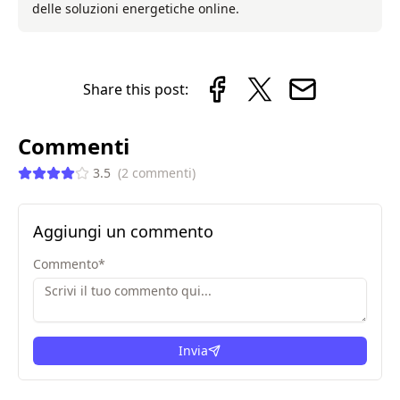
delle soluzioni energetiche online.
Share this post:
Commenti
3.5
(
2
commenti
)
Aggiungi un commento
Commento
*
Invia