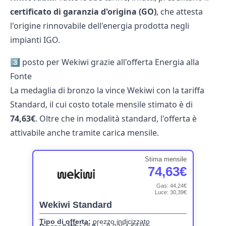
certificato di garanzia d'origina (GO)
, che attesta
l'origine rinnovabile dell'energia prodotta negli
impianti IGO.
3️⃣ posto per Wekiwi grazie all'offerta Energia alla
Fonte
La medaglia di bronzo la vince
Wekiwi
con la tariffa
Standard
, il cui costo totale mensile stimato è di
74,63€
. Oltre che in modalità standard, l'offerta è
attivabile anche tramite carica mensile.
Stima mensile
74,63€
Gas: 44,24€
Luce: 30,39€
Wekiwi Standard
Tipo di offerta:
prezzo indicizzato