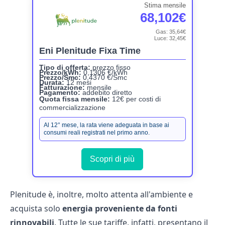
Stima mensile
68,102€
Gas: 35,64€
Luce: 32,45€
Eni Plenitude Fixa Time
Tipo di offerta:
prezzo fisso
Prezzo/kWh:
0,1306 €/kWh
Prezzo/Smc:
0,4370 €/Smc
Durata:
12 mesi
Fatturazione:
mensile
Pagamento:
addebito diretto
Quota fissa mensile:
12€ per costi di
commercializzazione
Al 12° mese, la rata viene adeguata in base ai
consumi reali registrati nel primo anno.
Scopri di più
Plenitude è, inoltre, molto attenta all'ambiente e
acquista solo
energia proveniente da fonti
rinnovabili
. Tutte le sue tariffe, infatti, presentano il