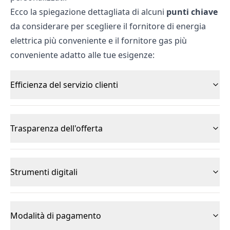
Ecco la spiegazione dettagliata di alcuni
punti chiave
da considerare per scegliere il fornitore di energia
elettrica più conveniente e il fornitore gas più
conveniente adatto alle tue esigenze:
Efficienza del servizio clienti
Trasparenza dell'offerta
Strumenti digitali
Modalità di pagamento