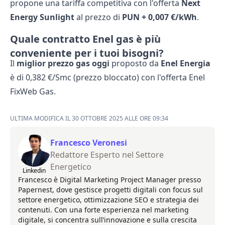
propone una tariffa competitiva con l'offerta
Next
Energy Sunlight
al prezzo di
PUN + 0,007 €/kWh
.
Quale contratto Enel gas è più
conveniente per i tuoi bisogni?
Il
miglior prezzo gas oggi
proposto da
Enel Energia
è di 0,382 €/Smc (prezzo bloccato) con l'offerta Enel
FixWeb Gas.
ULTIMA MODIFICA IL 30 OTTOBRE 2025 ALLE ORE 09:34
Francesco Veronesi
Redattore Esperto nel Settore
Energetico
Linkedin
Francesco è Digital Marketing Project Manager presso
Papernest, dove gestisce progetti digitali con focus sul
settore energetico, ottimizzazione SEO e strategia dei
contenuti. Con una forte esperienza nel marketing
digitale, si concentra sull’innovazione e sulla crescita