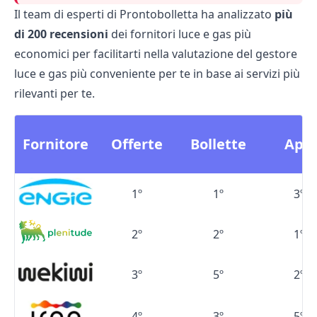
Il team di esperti di Prontobolletta ha analizzato
più
di 200 recensioni
dei fornitori luce e gas più
economici per facilitarti nella valutazione del gestore
luce e gas più conveniente per te in base ai servizi più
rilevanti per te.
Fornitore
Offerte
Bollette
App
1º
1º
3º
2º
2º
1º
3º
5º
2º
4º
3º
5º