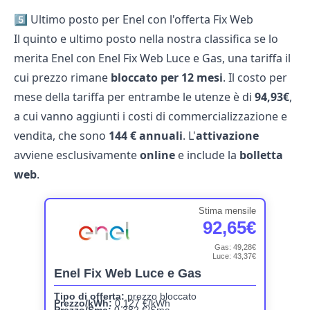
5️⃣ Ultimo posto per Enel con l'offerta Fix Web
Il quinto e ultimo posto nella nostra classifica se lo
merita
Enel
con Enel Fix Web Luce e Gas, una tariffa il
cui prezzo rimane
bloccato per 12 mesi
. Il costo per
mese della tariffa per entrambe le utenze è di
94,93€
,
a cui vanno aggiunti i costi di commercializzazione e
vendita, che sono
144 € annuali
. L'
attivazione
avviene esclusivamente
online
e include la
bolletta
web
.
Stima mensile
92,65€
Gas: 49,28€
Luce: 43,37€
Enel Fix Web Luce e Gas
Tipo di offerta:
prezzo bloccato
Prezzo/kWh:
0,127 €/kWh
Prezzo/Smc:
0,382 €/Smc