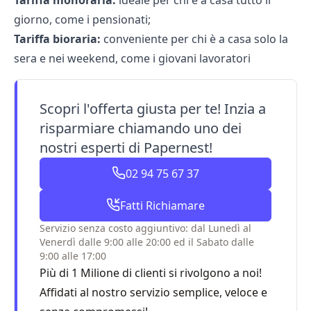
giorno, come i pensionati;
Tariffa bioraria:
conveniente per chi è a casa solo la
sera e nei weekend, come i giovani lavoratori
Scopri l'offerta giusta per te! Inzia a
risparmiare chiamando uno dei
nostri esperti di Papernest!
02 94 75 67 37
Fatti Richiamare
Servizio senza costo aggiuntivo: dal Lunedì al
Venerdì dalle 9:00 alle 20:00 ed il Sabato dalle
9:00 alle 17:00
Più di 1 Milione di clienti si rivolgono a noi!
Affidati al nostro servizio semplice, veloce e