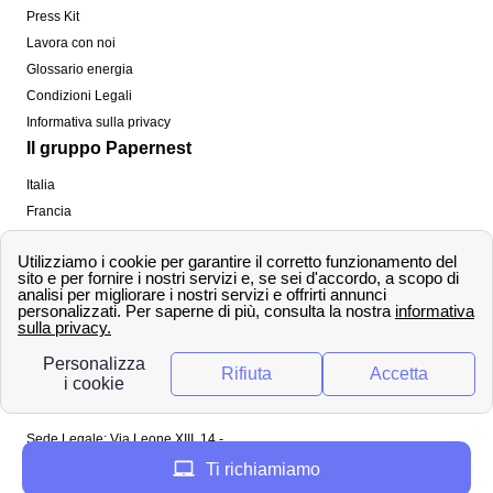
Press Kit
Lavora con noi
Glossario energia
Condizioni Legali
Informativa sulla privacy
Il gruppo Papernest
Italia
Francia
Spagna
Regno Unito
Copyright ©
papernest.com 2022 -
Tutti i diritti sono
riservati
Papernest Italia
Sede Legale: Via Leone XIII, 14 -
20145 Milano (MI)
Ti richiamiamo
Tel: 02 94756737