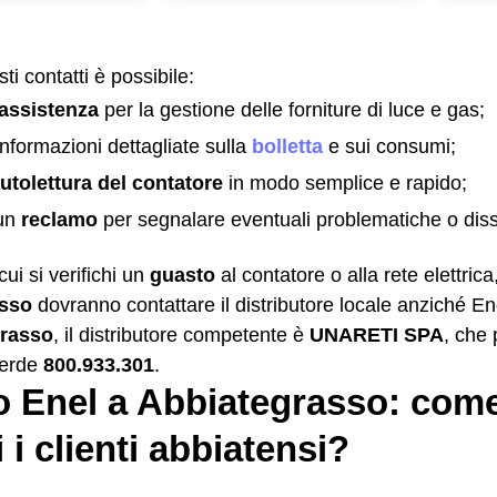
ti contatti è possibile:
 assistenza
per la gestione delle forniture di luce e gas;
informazioni dettagliate sulla
bolletta
e sui consumi;
utolettura del contatore
in modo semplice e rapido;
 un
reclamo
per segnalare eventuali problematiche o diss
cui si verifichi un
guasto
al contatore o alla rete elettrica,
asso
dovranno contattare il distributore locale anziché E
rasso
, il distributore competente è
UNARETI SPA
, che
verde
800.933.301
.
o Enel a Abbiategrasso: come
i i clienti abbiatensi?