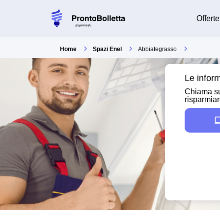
Offerte
Home
Spazi Enel
Abbiategrasso
Le inform
Chiama su
risparmia