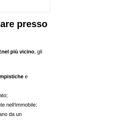
uare presso
Enel più vicino
, gli
empistiche
e
ato;
te nell'immobile;
ivano da un