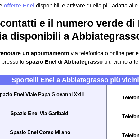
le
offerte Enel
disponibili e attivare quella più adatta alle
i contatti e il numero verde di
a disponibili a Abbiategrass
renotare un appuntamento
via telefonica o online per 
i presso lo
spazio Enel
di
Abbiategrasso
più vicino a t
Sportelli Enel a Abbiategrasso più vicini
pazio Enel Viale Papa Giovanni Xxiii
Telefo
Spazio Enel Via Garibaldi
Telefo
Spazio Enel Corso Milano
Telefo