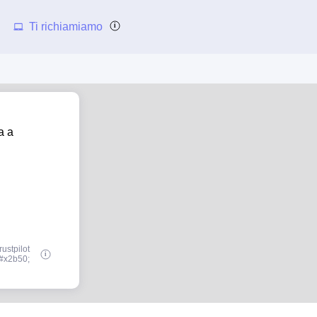
Ti richiamiamo
a a
ustpilot
#x2b50;