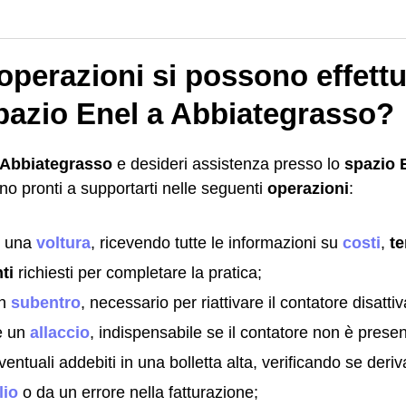
operazioni si possono effett
pazio Enel a Abbiategrasso?
Abbiategrasso
e desideri assistenza presso lo
spazio 
no pronti a supportarti nelle seguenti
operazioni
:
e una
voltura
, ricevendo tutte le informazioni su
costi
,
t
ti
richiesti per completare la pratica;
un
subentro
, necessario per riattivare il contatore disattiv
e un
allaccio
, indispensabile se il contatore non è presen
ventuali addebiti in una bolletta alta, verificando se der
lio
o da un errore nella fatturazione;