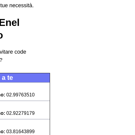
 tue necessità.
 Enel
o
evitare code
e?
 a te
no:
02.99763510
no:
02.92279179
no:
03.81643899