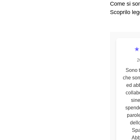
Come si sono
Scoprilo leg
★
2
Sono t
che son
ed ab
collab
sine
spend
parole
dello
Spa
Abb