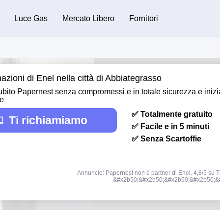
Luce Gas
Mercato Libero
Fornitori
azioni di Enel nella città di Abbiategrasso
bito Papernest senza compromessi e in totale sicurezza e inizi
re
✅ Totalmente gratuito
Ti richiamiamo
✅ Facile e in 5 minuti
✅ Senza Scartoffie
Annuncio: Papernest non è partner di Enel. 4,8/5 su Tr
&#x2b50;&#x2b50;&#x2b50;&#x2b50;&