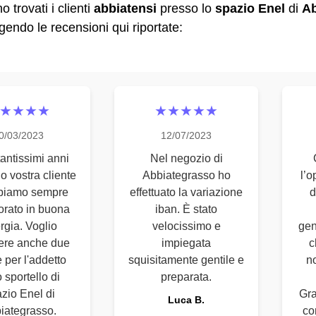
 trovati i clienti
abbiatensi
presso lo
spazio Enel
di
Ab
gendo le recensioni qui riportate:
★★★★
★★★★★
0/03/2023
12/07/2023
antissimi anni
Nel negozio di
o vostra cliente
Abbiategrasso ho
l’o
biamo sempre
effettuato la variazione
d
orato in buona
iban. È stato
rgia. Voglio
velocissimo e
gen
ere anche due
impiegata
c
 per l'addetto
squisitamente gentile e
n
 sportello di
preparata.
zio Enel di
Gra
Luca B.
iategrasso.
co