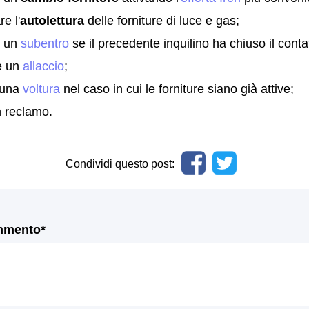
e l'
autolettura
delle forniture di luce e gas;
e un
subentro
se il precedente inquilino ha chiuso il conta
e un
allaccio
;
 una
voltura
nel caso in cui le forniture siano già attive;
n reclamo.
Condividi questo post:
mmento*