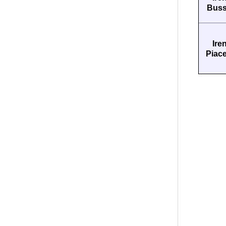
Buss
Ire
Piac