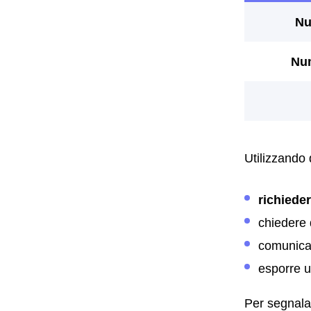
Utilizzando
richiede
chiedere 
comunicar
esporre 
Per segnal