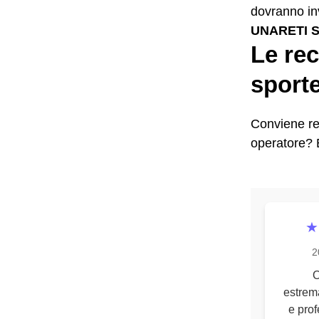
dovranno in
UNARETI 
Le rec
sporte
Conviene re
operatore? E
★
2
O
estrem
e prof