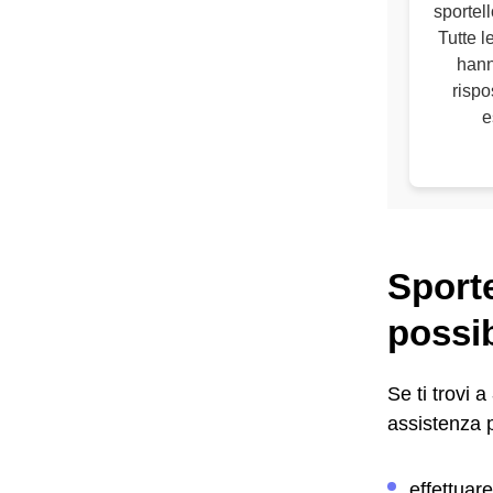
sportel
Tutte 
hann
rispo
e
Sporte
possib
Se ti trovi a
assistenza 
effettuar