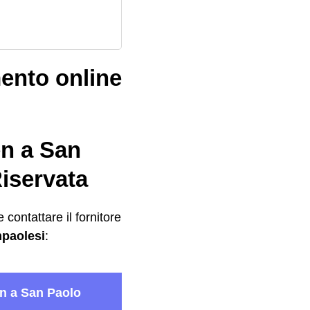
ento online
ren a San
iservata
contattare il fornitore
paolesi
: