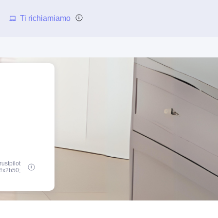
Ti richiamiamo
rustpilot
#x2b50;