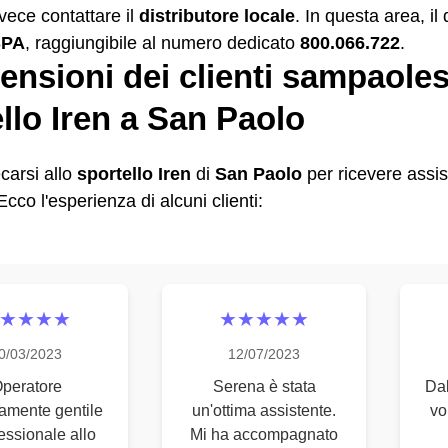
vece contattare il
distributore locale
. In questa area, il 
SPA
, raggiungibile al numero dedicato
800.066.722
.
ensioni dei clienti sampaoles
llo Iren a San Paolo
carsi allo
sportello Iren
di
San Paolo
per ricevere assis
cco l'esperienza di alcuni clienti:
★★★★
★★★★★
0/03/2023
12/07/2023
peratore
Serena è stata
Dal
amente gentile
un'ottima assistente.
vo
essionale allo
Mi ha accompagnato