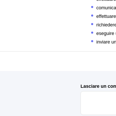
comunicar
effettuar
richieder
eseguire
inviare u
Lasciare un co