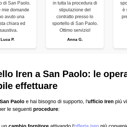
lo di San Paolo.
in tutta la procedura di
spo
le mie domande
stipulazione del
è 
o avuto una
contratto presso lo
pr
sta chiara ed
sportello di San Paolo.
saustiva.
Ottimo servizio!
Luca P.
Anna G.
llo Iren a San Paolo: le oper
ile effettuare
San Paolo
e hai bisogno di supporto, l'
ufficio Iren
più vi
per le seguenti
procedure
:
e un
cambio fornitore
attivando l'
offerta Iren
più convenie