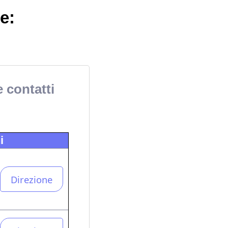
e:
e contatti
i