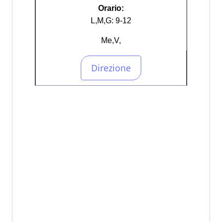
Orario:
L,M,G: 9-12
Me,V,