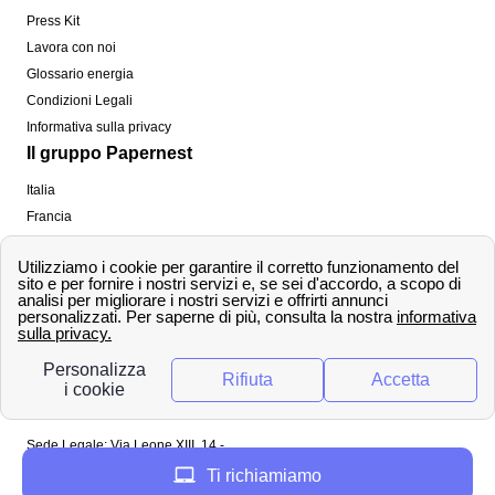
Press Kit
Lavora con noi
Glossario energia
Condizioni Legali
Informativa sulla privacy
Il gruppo Papernest
Italia
Francia
Spagna
Regno Unito
Copyright ©
papernest.com 2022 -
Tutti i diritti sono
riservati
Papernest Italia
Sede Legale: Via Leone XIII, 14 -
20145 Milano (MI)
Ti richiamiamo