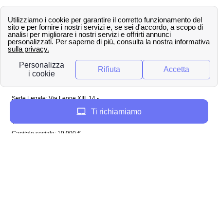
Spagna
Regno Unito
Copyright ©
papernest.com 2022 -
Tutti i diritti sono
riservati
Papernest Italia
Sede Legale: Via Leone XIII, 14 -
20145 Milano (MI)
Ti richiamiamo
Tel: 02 94756737
Capitale sociale: 10 000 €
Enel in Italia
Enel Roma
Enel Bologna
Enel Milano
Enel Trento
Enel Firenze
Enel Bari
Enel Torino
Enel Venezia