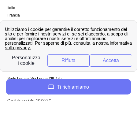
Italia
Francia
Spagna
Regno Unito
Copyright ©
papernest.com 2022 -
Tutti i diritti sono
riservati
Papernest Italia
Sede Legale: Via Leone XIII, 14 -
20145 Milano (MI)
Ti richiamiamo
Tel: 02 94756737
Capitale sociale: 10 000 €
Enel in Italia
Enel Roma
Enel Bologna