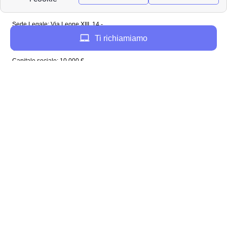
Papernest Italia
Sede Legale: Via Leone XIII, 14 -
20145 Milano (MI)
Ti richiamiamo
Tel: 02 94756737
Capitale sociale: 10 000 €
Enel in Italia
Enel Roma
Enel Bologna
Enel Milano
Enel Trento
Enel Firenze
Enel Bari
Enel Torino
Enel Venezia
Enel Genova
Enel Napoli
Plenitude in Italia
Plenitude Roma
Plenitude Bologna
Plenitude Milano
Plenitude Napoli
Plenitude Firenze
Plenitude Venezia