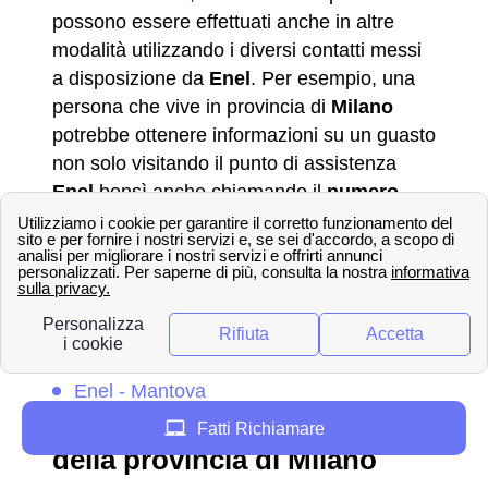
possono essere effettuati anche in altre
modalità utilizzando i diversi contatti messi
a disposizione da
Enel
. Per esempio, una
persona che vive in provincia di
Milano
potrebbe ottenere informazioni su un guasto
non solo visitando il punto di assistenza
Enel
bensì anche chiamando il
numero
verde
specifico. Sappi che Enel ha degli
uffici anche a:
Enel - Pavia
Enel - Monza e
Enel - Cremona
della Brianza
Enel - Como
Enel - Lecco
Enel - Mantova
La lista delle città principali
Fatti Richiamare
della provincia di Milano