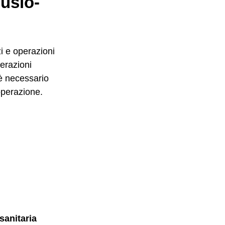
Cusio-
i e operazioni
perazioni
e è necessario
operazione.
 sanitaria