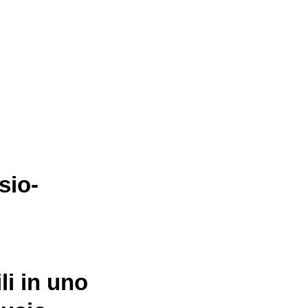
sio-
li in uno