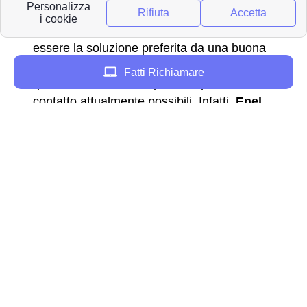
Gli sportelli
Enel
a Biella sono da sempre
un punto di riferimento e spesso risultano
essere la soluzione preferita da una buona
parte di abitanti di Biella. Nonostante ciò
Fatti Richiamare
questo è solo uno dei possibili punti di
contatto attualmente possibili. Infatti,
Enel
ha messo a disposizione per tutta la
penisola italiana e quindi anche per gli
abitanti della provincia di
BI
ulteriori contatti
come l’
indirzzo email
, l’
indirizzo pec
,
diversi
numeri verdi
così come tutti i
principali
social network
attualmente
esistenti. Inoltre, tutti i servizi sopra elencati
possono essere effettuati anche in altre
modalità utilizzando i diversi contatti messi
a disposizione da
Enel
. Per esempio, una
persona che vive in provincia di
Biella