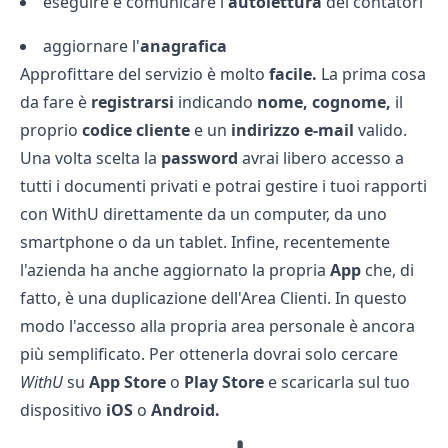
eseguire e comunicare l'
autolettura
dei contatori
aggiornare l'
anagrafica
Approfittare del servizio è molto
facile.
La prima cosa
da fare è
registrarsi
indicando
nome, cognome,
il
proprio
codice cliente
e un
indirizzo e-mail
valido.
Una volta scelta la
password
avrai libero accesso a
tutti i documenti privati e potrai gestire i tuoi rapporti
con WithU direttamente da un computer, da uno
smartphone o da un tablet. Infine, recentemente
l'azienda ha anche aggiornato la propria
App
che, di
fatto, è una duplicazione dell'Area Clienti. In questo
modo l'accesso alla propria area personale è ancora
più semplificato. Per ottenerla dovrai solo cercare
WithU
su
App Store
o
Play Store
e scaricarla sul tuo
dispositivo
iOS
o
Android.