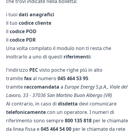
che trovi indicate nella bolletta:
i tuoi
dati anagrafici
il tuo
codice cliente
il
codice POD
il
codice PDR
Una volta compilato il modulo non ti resta che
inoltrarlo a uno di questi
riferimenti:
l'indirizzo
PEC
visto poche righe più in alto
tramite
fax
al numero
045 464 53 95
tramite
raccomandata
a
Europe Energy S.p.A., Viale del
Lavoro, 33 - 37036 San Martino Buon Albergo (VR)
Al contrario, in caso di
disdetta
devi comunicare
telefonicamente
con un operatore. I numeri di
riferimento sono sempre
800 135 818
per le chiamate
da linea fissa e
045 464 54 00
per le chiamate da rete