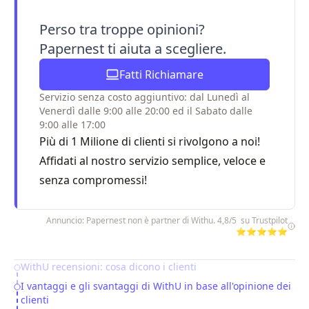
Perso tra troppe opinioni?
Papernest ti aiuta a scegliere.
Fatti Richiamare
Servizio senza costo aggiuntivo: dal Lunedì al
Venerdì dalle 9:00 alle 20:00 ed il Sabato dalle
9:00 alle 17:00
Più di 1 Milione di clienti si rivolgono a noi!
Affidati al nostro servizio semplice, veloce e
senza compromessi!
Annuncio: Papernest non è partner di Withu. 4,8/5 su Trustpilot
⭐⭐⭐⭐⭐
WithU recensioni: cosa dicono i clienti
Table of Contents
I vantaggi e gli svantaggi di WithU in base all'opinione dei
clienti