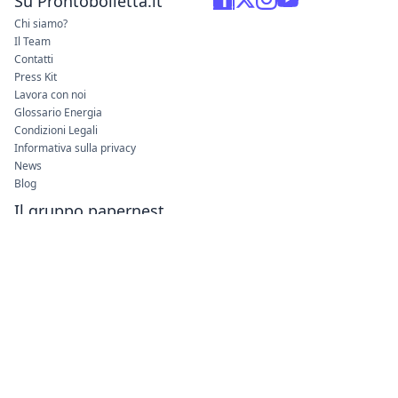
Su Prontobolletta.it
Chi siamo?
Il Team
Contatti
Press Kit
Lavora con noi
Glossario Energia
Condizioni Legali
Informativa sulla privacy
News
Blog
Il gruppo papernest
Italia
Francia
Spagna
Papernest Italia
Sede Legale: Via Leone XIII, 14 -
20145 Milano (MI)
Numero di Telefono: 02 94 75 67 37
Capitale sociale: 10 000 €
Prontobolletta sui