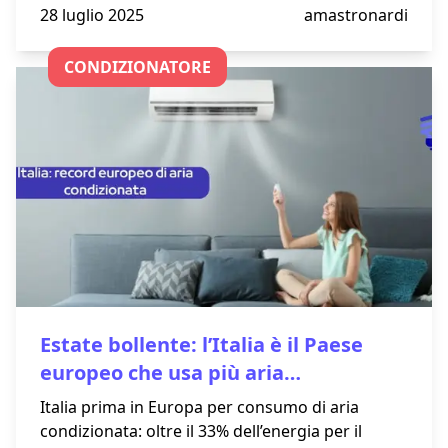
nazionale per il collaudo dei super magneti del
28 luglio 2025
amastronardi
reattore sperimentale DTT. Questo impianto
all’avanguardia, situato presso il centro ENEA di
CONDIZIONATORE
Frascati, permetterà di testare 26 magneti
superconduttori in condizioni estreme,
garantendo affidabilità, sicurezza e prestazioni
elevate per il contenimento del plasma nella
fusione nucleare.
Estate bollente: l’Italia è il Paese
europeo che usa più aria
condizionata
Italia prima in Europa per consumo di aria
condizionata: oltre il 33% dell’energia per il