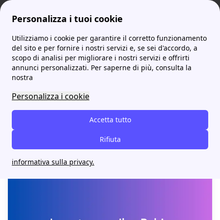
Personalizza i tuoi cookie
Utilizziamo i cookie per garantire il corretto funzionamento
ProntoBolletta
Il Blog di Prontobolletta.it
del sito e per fornire i nostri servizi e, se sei d'accordo, a
scopo di analisi per migliorare i nostri servizi e offrirti
Il Blog di Prontobolletta.it
annunci personalizzati. Per saperne di più, consulta la
nostra
Personalizza i cookie
In questo blog troverai report, guide
dettagliate e interviste ad esperti del
Accetta tutto
settore energetico per aiutarti a gestire
Rifiuta
meglio le tue spese domestiche.
informativa sulla privacy.
INTERVISTE