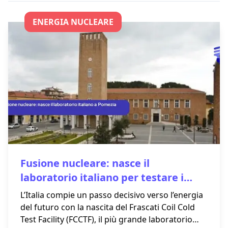
ENERGIA NUCLEARE
Fusione nucleare: nasce il
laboratorio italiano per testare i
super magneti del reattore DTT
L’Italia compie un passo decisivo verso l’energia
del futuro con la nascita del Frascati Coil Cold
Test Facility (FCCTF), il più grande laboratorio