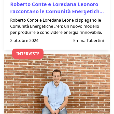
Roberto Conte e Loredana Leonoro
raccontano le Comunità Energetiche
Iren: un nuovo modello per il futuro
Roberto Conte e Loredana Leone ci spiegano le
energetico
Comunità Energetiche Iren: un nuovo modello
per produrre e condividere energia rinnovabile.
2 ottobre 2024
Emma Tubertini
INTERVISTE