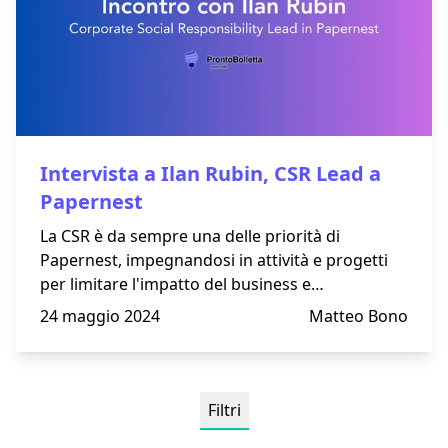
Intervista a Ilan Rubin, CSR Lead a
Papernest
La CSR è da sempre una delle priorità di
Papernest, impegnandosi in attività e progetti
per limitare l'impatto del business e
promuovere offerte green.
24 maggio 2024
Matteo Bono
Filtri