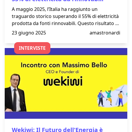
A maggio 2025, l’Italia ha raggiunto un
traguardo storico superando il 55% di elettricità
prodotta da fonti rinnovabili. Questo risultato è
frutto di condizioni climatiche favorevoli e di
23 giugno 2025
amastronardi
un’intensa crescita degli impianti fotovoltaici,
idroelettrici ed eolici. La riduzione dell’uso di
INTERVISTE
fonti fossili ha portato vantaggi economici e
ambientali, ma permangono sfide legate alla
variabilità delle fonti e alla burocrazia. Il
percorso verso un sistema energetico
completamente green entro il 2050 continua
con investimenti e nuove politiche di sostegno.
Wekiwi: Il Futuro dell'Energia è