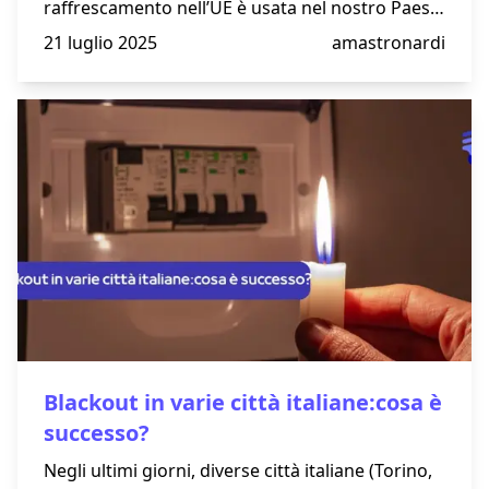
raffrescamento nell’UE è usata nel nostro Paese.
Il caldo estremo, l’età media elevata e la
21 luglio 2025
amastronardi
percezione del condizionatore come bene
essenziale spingono i consumi. Serve più
efficienza per ridurre impatto ambientale e costi
in bolletta.
Blackout in varie città italiane:cosa è
successo?
Negli ultimi giorni, diverse città italiane (Torino,