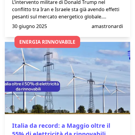
L’intervento militare di Donald Trump nel
conflitto tra Iran e Israele sta già avendo effetti
pesanti sul mercato energetico globale.
Aumento dei prezzi del petrolio, gas più caro e
30 giugno 2025
amastronardi
bollette in salita in tutta Europa: le conseguenze
economiche di questa escalation si fanno
ENERGIA RINNOVABILE
sentire anche in Italia. In questo articolo
analizziamo i principali impatti sul costo
dell’energia e gli scenari futuri che potrebbero
aggravare la crisi.
Italia da record: a Maggio oltre il
55% di elettricità da rinnovabili