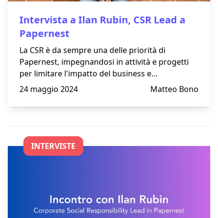
Intervista a Ilan Rubin, CSR Lead a
Papernest
La CSR è da sempre una delle priorità di
Papernest, impegnandosi in attività e progetti
per limitare l'impatto del business e
promuovere offerte green.
24 maggio 2024
Matteo Bono
INTERVISTE