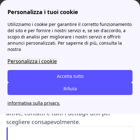
Personalizza i tuoi cookie
Utilizziamo i cookie per garantire il corretto funzionamento
ProntoBolletta
Wekiwi
Le recensioni e le opinioni dei clienti Wekiwi
More
del sito e per fornire i nostri servizi e, se sei d'accordo, a
scopo di analisi per migliorare i nostri servizi e offrirti
Le recensioni e le opinioni
annunci personalizzati. Per saperne di più, consulta la
nostra
dei clienti Wekiwi
Personalizza i cookie
Wekiwi
è un fornitore luce e gas
100% digitale
Accetta tutto
con oltre 300.000 clienti in Italia. Le recensioni
di Wekiwi mostrano opinioni positive su app e
Rifiuta
tariffe, ma emergono anche alcune critiche. In
informativa sulla privacy.
questa guida trovi
vantaggi
,
svantaggi
, offerte
attive, contatti e tutti i dettagli utili per
scegliere consapevolmente.