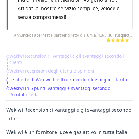
Affidati al nostro servizio semplice, veloce e
senza compromessi!
Annuncio: Papernest è partner diretto di Illumia. 4,8/5 su Trustpilot
⭐⭐⭐⭐⭐
Wekiwi Recensioni: i vantaggi e gli svantaggi secondo i
Table of Contents
clienti
Wekiwi recensioni degli utenti e opinioni
Le offerte di Wekiwi: feedback dei clienti e migliori tariffe
Wekiwi in 5 punti: vantaggi e svantaggi secondo
Prontobolletta
Wekiwi Recensioni: i vantaggi e gli svantaggi secondo
i clienti
Wekiwi
è un fornitore luce e gas attivo in tutta Italia