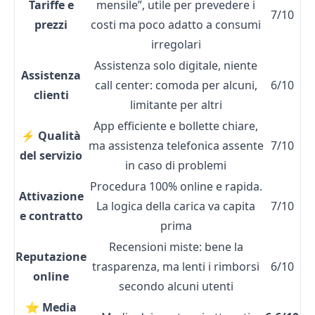
Tariffe e
mensile”, utile per prevedere i
7/10
prezzi
costi ma poco adatto a consumi
irregolari
Assistenza solo digitale, niente
Assistenza
call center: comoda per alcuni,
6/10
clienti
limitante per altri
App efficiente e bollette chiare,
⚡ Qualità
ma assistenza telefonica assente
7/10
del servizio
in caso di problemi
Procedura 100% online e rapida.
Attivazione
La logica della carica va capita
7/10
e contratto
prima
Recensioni miste: bene la
Reputazione
trasparenza, ma lenti i rimborsi
6/10
online
secondo alcuni utenti
⭐ Media