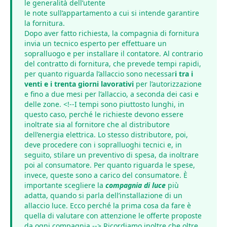
le generalità dell’utente
le note sull’appartamento a cui si intende garantire
la fornitura.
Dopo aver fatto richiesta, la compagnia di fornitura
invia un tecnico esperto per effettuare un
sopralluogo e per installare il contatore. Al contrario
del contratto di fornitura, che prevede tempi rapidi,
per quanto riguarda l’allaccio sono necessar
i tra i
venti e i trenta giorni lavorativi
per l’autorizzazione
e fino a due mesi per l’allaccio, a seconda dei casi e
delle zone. <!--I tempi sono piuttosto lunghi, in
questo caso, perché le richieste devono essere
inoltrate sia al fornitore che al distributore
dell’energia elettrica. Lo stesso distributore, poi,
deve procedere con i sopralluoghi tecnici e, in
seguito, stilare un preventivo di spesa, da inoltrare
poi al consumatore. Per quanto riguarda le spese,
invece, queste sono a carico del consumatore. È
importante scegliere la
compagnia di luce
più
adatta, quando si parla dell’installazione di un
allaccio luce. Ecco perché la prima cosa da fare è
quella di valutare con attenzione le offerte proposte
da ogni compagnia.--> Ricordiamo inoltre che oltre