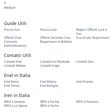
X
Medium
Guide Utili
Prezzo Gas
Prezzo Luce
Migliori Offerte Luce e
Gas
Offerte Dual
Offerte Seconda Casa
Trucchi per Risparmiare
Consumo
Risparmiare in Bolletta
Elettrodomestici
Contatti Utili
Contatti Enel
Contatti Eni Plenitude
Contatti Iren
Contatti Wekiwi
Contatti Engie
Enel in Italia
Enel Roma
Enel Milano
Enel Firenze
Enel Torino
Enel Bologna
Iren in Italia
IREN a Genova
IREN a Parma
IREN a Piacenza
IREN a La Spezia
IREN a Torino