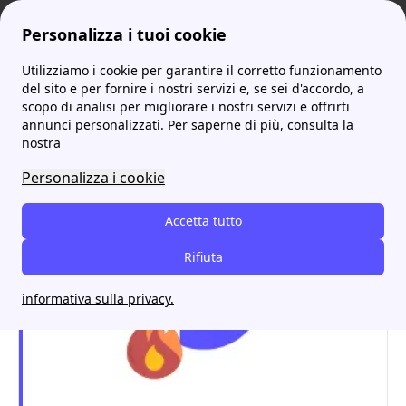
Personalizza i tuoi cookie
Utilizziamo i cookie per garantire il corretto funzionamento
ProntoBolletta
Qual è il costo dell'energia elettrica in kWh?
del sito e per fornire i nostri servizi e, se sei d'accordo, a
scopo di analisi per migliorare i nostri servizi e offrirti
Qual è il costo dell'energia
annunci personalizzati. Per saperne di più, consulta la
nostra
elettrica in kWh?
Personalizza i cookie
Accetta tutto
Rifiuta
informativa sulla privacy.