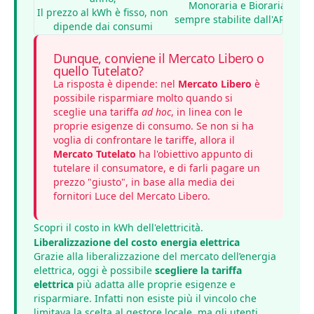
Monoraria e Bioraria,
Il prezzo al kWh è fisso, non
sempre stabilite dall'ARERA
dipende dai consumi
Dunque, conviene il Mercato Libero o
quello Tutelato?
La risposta è dipende: nel
Mercato Libero
è
possibile risparmiare molto quando si
sceglie una tariffa
ad hoc
, in linea con le
proprie esigenze di consumo. Se non si ha
voglia di confrontare le tariffe, allora il
Mercato Tutelato
ha l'obiettivo appunto di
tutelare il consumatore, e di farli pagare un
prezzo "giusto", in base alla media dei
fornitori Luce del Mercato Libero.
Scopri il
costo in kWh dell'elettricità
.
Liberalizzazione del costo energia elettrica
Grazie alla liberalizzazione del mercato dell’energia
elettrica, oggi è possibile
scegliere la tariffa
elettrica
più adatta alle proprie esigenze e
risparmiare. Infatti non esiste più il vincolo che
limitava la scelta al gestore locale, ma gli utenti