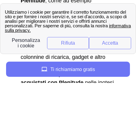
Plenitude
, come ad esempio
l’assicurazione medica e copertura danni
a terzi in Partnership con Zurich.
Prodotti Eni e gadget:
Acquisto di prodotti Plenitude
, come
ad esempio impianti fotovoltaici,
colonnine di ricarica, gadget e altro
ancora;
Ti richiamiamo gratis
Assistenza su prodotti e servizi
acquistati con Plenitude
nelle ipotesi
previste e sottoscritte nel contratto.
In conclusione, lo sportello Eni/Plenitude di
Firenze
è il luogo ideale per gestire i tuoi
servizi con Plenitude così come risolvere i
tuoi problemi relativi al fornitore. Il