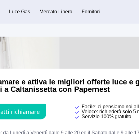
Luce Gas
Mercato Libero
Fornitori