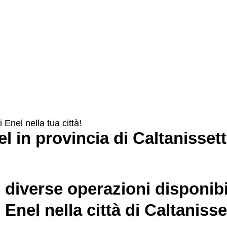
i Enel nella tua città!
el in provincia di Caltanisset
 diverse operazioni disponibi
 Enel nella città di Caltanisse