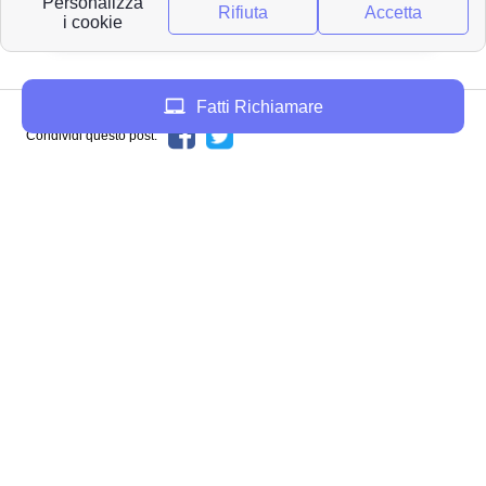
Carro
Fatti Richiamare
Condividi questo post:
Lasciare un commento*
Invia
Per saperne di più sulla nostra politica di
controllo, elaborazione e pubblicazione degli
avvisi:
clicca qui