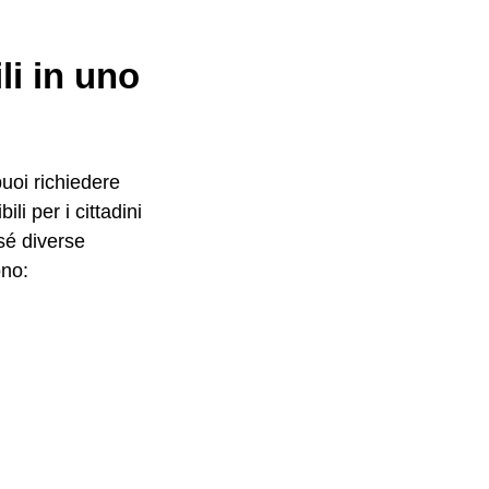
li in uno
uoi richiedere
li per i cittadini
sé diverse
ono: