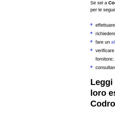
Se sei a
Co
per le segu
effettuar
richieder
fare un
a
verificare
fornitore;
consultar
Leggi 
loro e
Codro