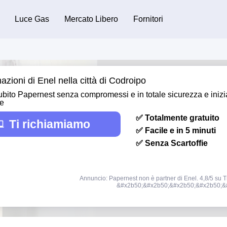
Luce Gas
Mercato Libero
Fornitori
azioni di Enel nella città di Codroipo
bito Papernest senza compromessi e in totale sicurezza e inizi
re
✅ Totalmente gratuito
Ti richiamiamo
✅ Facile e in 5 minuti
✅ Senza Scartoffie
Annuncio: Papernest non è partner di Enel. 4,8/5 su Tr
&#x2b50;&#x2b50;&#x2b50;&#x2b50;&