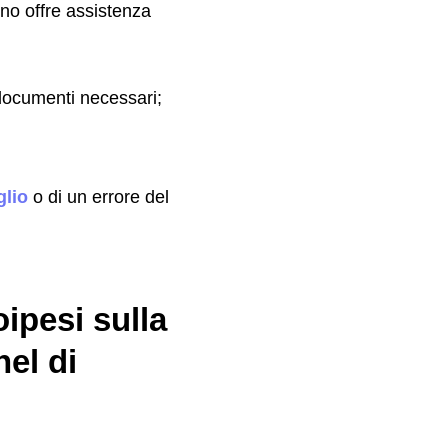
ino offre assistenza
documenti necessari;
lio
o di un errore del
oipesi sulla
el di