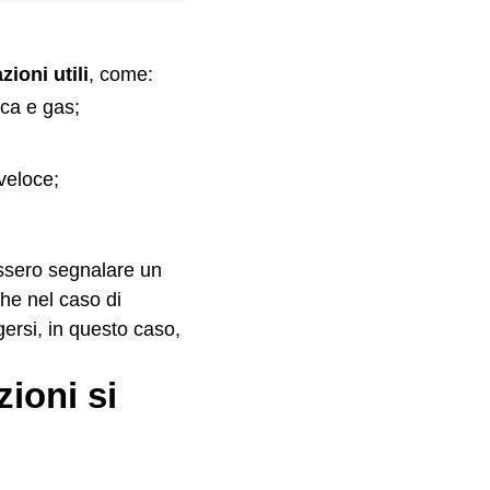
zioni utili
, come:
ica e gas;
veloce;
sero segnalare un
che nel caso di
gersi, in questo caso,
ioni si