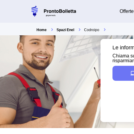
Offerte
Home
Spazi Enel
Codroipo
Le inform
Chiama su
risparmia