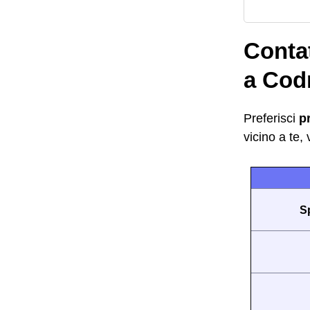
Contat
a Cod
Preferisci
p
vicino a te,
S