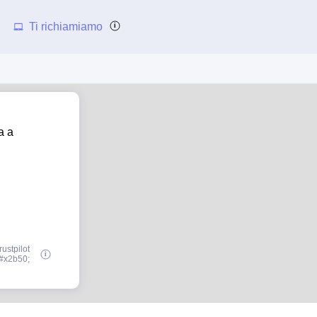
Ti richiamiamo
a a
ustpilot
#x2b50;