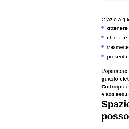
Grazie a que
ottenere
chiedere 
trasmette
presenta
L’operatore 
guasto elet
Codroipo
è
800.996.
Spazio
posso