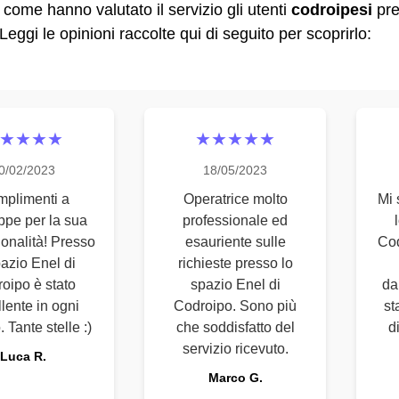
come hanno valutato il servizio gli utenti
codroipesi
pre
Leggi le opinioni raccolte qui di seguito per scoprirlo:
★★★★
★★★★★
0/02/2023
18/05/2023
plimenti a
Operatrice molto
Mi 
pe per la sua
professionale ed
ionalità! Presso
esauriente sulle
Cod
pazio Enel di
richieste presso lo
oipo è stato
spazio Enel di
da
lente in ogni
Codroipo. Sono più
st
. Tante stelle :)
che soddisfatto del
d
servizio ricevuto.
Luca R.
Marco G.