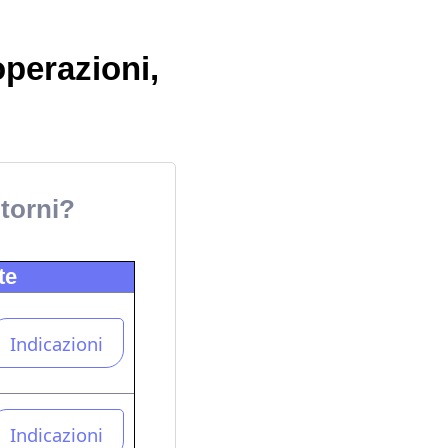
operazioni,
ntorni?
te