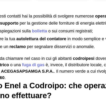
sti contatti hai la possibilità di svolgere numerose
opera
 supporto
per la gestione delle forniture di energia elettr
spiegazioni sulla
bolletta
o sui consumi registrati;
re la tua
autolettura del contatore
in modo semplice e 
re un
reclamo
per segnalare disservizi o anomalie.
da chiamare nel caso in cui gli abitanti
codroipesi
doves
trico
o una
fuga di gas
è, invece, il distributore locale, 
è
ACEGASAPSAMGA S.P.A.
. Il numero verde a cui rivol
060
.
 Enel a Codroipo: che operaz
no effettuare?