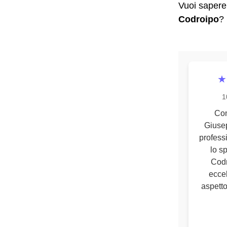
Vuoi sapere 
Codroipo
? 
★
1
Com
Giusep
profess
lo s
Codr
eccel
aspetto