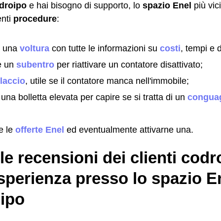
droipo
e hai bisogno di supporto, lo
spazio Enel
più vic
enti
procedure
:
e una
voltura
con tutte le informazioni su
costi
, tempi e 
e un
subentro
per riattivare un contatore disattivato;
llaccio
, utile se il contatore manca nell'immobile;
 una bolletta elevata per capire se si tratta di un
conguag
e le
offerte Enel
ed eventualmente attivarne una.
le recensioni dei clienti codr
sperienza presso lo spazio En
ipo