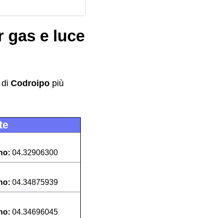
r gas e luce
di
Codroipo
più
te
no:
04.32906300
no:
04.34875939
no:
04.34696045