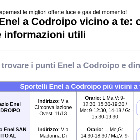
apernest le migliori offerte luce e gas del momento!
Enel a Codroipo vicino a te: 
e informazioni utili
trovare i punti Enel a Codroipo e di
Sportelli Enel a Codroipo più vicini a 
Orario:
L,Ma,V: 9-
Indirizzo:
Via
azio Enel
12:30, 15:30-19:30 /
Circonvallazione
DROIPO
Me: 9-12:30, 14-18 / G:
Ovest, 11/13
15:30-19:30
o Enel SAN
Indirizzo:
Via
Orario:
L, Me,G:
ITO AL
Madonna Di
14:30-18:30 / Ma,V: 9-