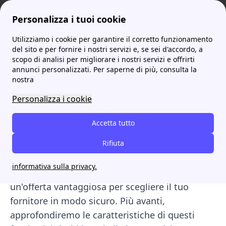
Personalizza i tuoi cookie
Utilizziamo i cookie per garantire il corretto funzionamento
ProntoBolletta
Elenco Completo dei Fornitori di Luce e Gas: Quale Scegliere?
Lista Nera dei Fornitori di Energia Elettrica e Gas: cosa devi sapere
del sito e per fornire i nostri servizi e, se sei d'accordo, a
scopo di analisi per migliorare i nostri servizi e offrirti
Lista Nera dei Fornitori di
annunci personalizzati. Per saperne di più, consulta la
nostra
Energia Elettrica e Gas:
Personalizza i cookie
cosa devi sapere
Accetta tutto
Scopri la
Lista Nera dei Fornitori di Energia
Elettrica
, un elenco che include le aziende che
Rifiuta
non rispettano le normative o che utilizzano
informativa sulla privacy.
pratiche commerciali scorrette. Qui troverai
un'offerta vantaggiosa per scegliere il tuo
fornitore in modo sicuro. Più avanti,
approfondiremo le caratteristiche di questi