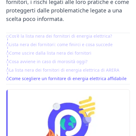
fornitori, i rischi legati alle loro pratiche e come
proteggerti dalle problematiche legate a una
scelta poco informata.
Cos'è la lista nera dei fornitori di energia elettrica?
Table of Contents
Lista nera dei fornitori: come finirci e cosa succede
Come uscire dalla lista nera dei fornitori
Cosa avviene in caso di morosità oggi?
La lista nera dei fornitori di energia elettrica di ARERA
Come scegliere un fornitore di energia elettrica affidabile