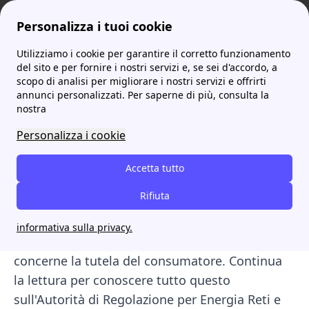
Personalizza i tuoi cookie
Utilizziamo i cookie per garantire il corretto funzionamento
ProntoBolletta
Autorità energia: chi sono e cosa fanno
ARERA: cos'è e cosa fa l'autorità di regolazione per energia, reti e ambiente
del sito e per fornire i nostri servizi e, se sei d'accordo, a
scopo di analisi per migliorare i nostri servizi e offrirti
ARERA: cos'è e cosa fa
annunci personalizzati. Per saperne di più, consulta la
nostra
l'autorità di regolazione
Personalizza i cookie
per energia, reti e
ambiente
Accetta tutto
Rifiuta
Nel mercato di luce e gas,
ARERA
ricopre un
ruolo molto importante. In questo articolo
informativa sulla privacy.
definiremo cos'è, cosa fa e tutto ciò che
concerne la tutela del consumatore. Continua
la lettura per conoscere tutto questo
sull'Autorità di Regolazione per Energia Reti e