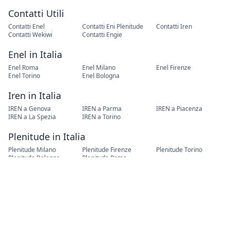
Contatti Utili
Contatti Enel
Contatti Eni Plenitude
Contatti Iren
Contatti Wekiwi
Contatti Engie
Enel in Italia
Enel Roma
Enel Milano
Enel Firenze
Enel Torino
Enel Bologna
Iren in Italia
IREN a Genova
IREN a Parma
IREN a Piacenza
IREN a La Spezia
IREN a Torino
Plenitude in Italia
Plenitude Milano
Plenitude Firenze
Plenitude Torino
Plenitude Bologna
Plenitude Roma
Cambio Residenza
Cambio Residenza Roma
Cambio Residenza Torino
Cambio Residenza Milano
Cambio Residenza Napoli
Cambio Residenza
Palermo