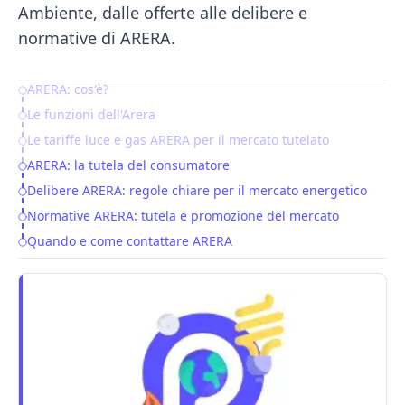
Ambiente, dalle offerte alle delibere e
normative di ARERA.
ARERA: cos'è?
Table of Contents
Le funzioni dell'Arera
Le tariffe luce e gas ARERA per il mercato tutelato
ARERA: la tutela del consumatore
Delibere ARERA: regole chiare per il mercato energetico
Normative ARERA: tutela e promozione del mercato
Quando e come contattare ARERA