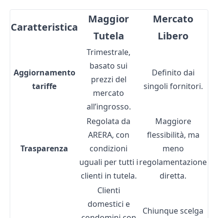
Maggior
Mercato
Caratteristica
Tutela
Libero
Trimestrale,
basato sui
Aggiornamento
Definito dai
prezzi del
tariffe
singoli fornitori.
mercato
all’ingrosso.
Regolata da
Maggiore
ARERA, con
flessibilità, ma
Trasparenza
condizioni
meno
uguali per tutti i
regolamentazione
clienti in tutela.
diretta.
Clienti
domestici e
Chiunque scelga
condomini con