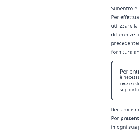
Subentro e V
Per effettua
utilizzare l
differenze 
precedentem
fornitura an
Per ent
è necessa
recarsi 
supporto
Reclami e m
Per
present
in ogni sua 