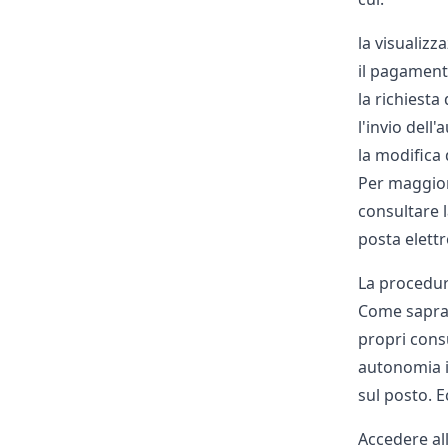
la visualizz
il pagamento
la richiesta
l'invio dell'
la modifica 
Per maggiori
consultare l
posta elettr
La procedur
Come saprai
propri consu
autonomia i 
sul posto. E
Accedere al