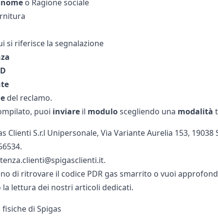
gnome
o Ragione sociale
rnitura
i si riferisce la segnalazione
nza
OD
nte
ne
del reclamo.
ompilato, puoi
inviare
il
modulo
scegliendo una
modalità
t
as Clienti S.r.l Unipersonale, Via Variante Aurelia 153, 19038
56534.
stenza.clienti@spigasclienti.it.
gno di ritrovare il codice PDR gas smarrito o vuoi approfon
a lettura dei nostri articoli dedicati.
i fisiche di Spigas