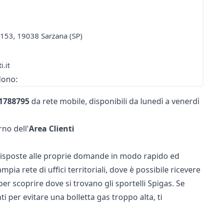
ia 153, 19038 Sarzana (SP)
i.it
dono:
1788795
da rete mobile, disponibili da lunedì a venerdì
rno dell'
Area Clienti
e risposte alle proprie domande in modo rapido ed
pia rete di uffici territoriali, dove è possibile ricevere
er scoprire dove si trovano gli sportelli Spigas. Se
nti per evitare una
bolletta gas
troppo alta, ti