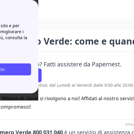
quando chiamare
sito e per
 migliorare i
iù, consulta la
s Numero Verde: come e quan
isogno di aiuto? Fatti assistere da Papernest.
tto
atti Richiamare
 senza costo aggiuntivo: dal Lunedì al Venerdì dalle 9:00 alle 20:00 
1 Milione di clienti si rivolgono a noi! Affidati al nostro servi
compromessi!
Annu
umero Verde
800 031 040
è un servizio di assistenza c