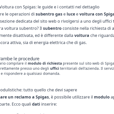
oltura con Spigas: le guide e i contatti nel dettaglio
re le operazioni di
subentro gas
e
luce
e
voltura
con
Spig
a sezione dedicata del sito web o rivolgersi a uno degli uffici
tra voltura subentro
? Il
subentro
consiste nella richiesta di 
ente disattivata, ed è differente dalla
voltura
che riguarda 
cora attiva, sia di energia elettrica che di gas.
rambe le procedure
rio compilare il
modulo
di
richiesta
presente sul sito web di Spig
direttamente presso uno degli
uffici
territoriali dell'azienda. Il serv
 e rispondere a qualsiasi domanda.
odulistiche: tutto quello che devi sapere
are un reclamo a Spigas
, è possibile utilizzare il
modulo
a
parte. Ecco quali
dati
inserire: