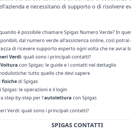
ell'azienda e necessitano di supporto o di risolvere
uando è possibile chiamare Spigas Numero Verde? In questo
ponibili, dal numero verde all'assistenza online, così potrai 
tezza di ricevere supporto esperto ogni volta che ne avrai b
eri
Verdi
: quali sono i principali contatti?
e
Voltura
con Spigas: le guide e i contatti nel dettaglio
odulistiche: tutto quello che devi sapere
i
fisiche
di Spigas
i
Spigas: le operazioni e il login
a step-by-step per l'
autolettura
con Spigas
i Verdi: quali sono i principali contatti?
SPIGAS CONTATTI