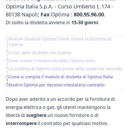
Optima Italia S.p.A. - Corso Umberto I, 174 -
80138 Napoli;
Fax
Optima :
800.95.96.00
.
Di solito la disdetta avviene in
15-30 giorni
.
Modulo Disdetta Optima: Come inviare la disdetta ad
Table of Contents
Optima
I costi della disdetta con Optima
Dove inviare il modulo disdetta Optima Italia
La disdetta di Optima Italia prima della scadenza contratto
Come si compila il modulo di disdetta di Optima Italia
Disdire Optima per decesso intestatario contratto
Dopo aver aderito a un accordo per la fornitura di
energia elettrica o gas, gli utenti mantengono la
libertà di
scegliere
un nuovo fornitore o di
interrompere
il contratto per qualsiasi motivo.