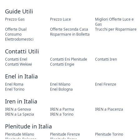
Guide Utili
Prezzo Gas
Prezzo Luce
Migliori Offerte Luce e
Gas
Offerte Dual
Offerte Seconda Casa
Trucchi per Risparmiare
Consumo
Risparmiare in Bolletta
Elettrodomestici
Contatti Utili
Contatti Enel
Contatti Eni Plenitude
Contatti Iren
Contatti Wekiwi
Contatti Engie
Enel in Italia
Enel Roma
Enel Milano
Enel Firenze
Enel Torino
Enel Bologna
Iren in Italia
IREN a Genova
IREN a Parma
IREN a Piacenza
IREN a La Spezia
IREN a Torino
Plenitude in Italia
Plenitude Milano
Plenitude Firenze
Plenitude Torino
Plenitude Bologna
Plenitude Roma