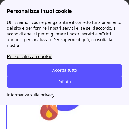
Personalizza i tuoi cookie
Utilizziamo i cookie per garantire il corretto funzionamento
ProntoBolletta
Optima
Come disdire il contratto con Optima
More
del sito e per fornire i nostri servizi e, se sei d'accordo, a
scopo di analisi per migliorare i nostri servizi e offrirti
Come disdire il contratto
annunci personalizzati. Per saperne di più, consulta la
nostra
con Optima
Personalizza i cookie
Accetta tutto
Rifiuta
informativa sulla privacy.