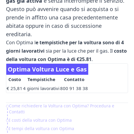
gas già attiva
e senza interrompere il servizio.
Questo può avvenire quando si acquista o si
prende in affitto una casa precedentemente
abitata oppure in caso di successione
ereditaria.
Con Optima l
e tempistiche per la voltura sono di 4
giorni lavorativi
sia per la luce che per il gas. Il
costo
della voltura con Optima è di €25.81
.
Optima Voltura Luce e Gas
Costo
Tempistiche
Contatto
€ 25,81
4 giorni lavorativi
800 91 38 38
Come richiedere la Voltura con Optima? Procedura e
Table of Contents
Contatti
I costi della voltura con Optima
I tempi della voltura con Optima