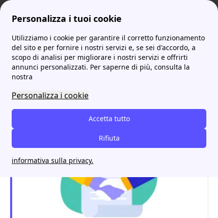
Personalizza i tuoi cookie
Utilizziamo i cookie per garantire il corretto funzionamento
ProntoBolletta
Optima
Come richiedere la voltura con Optima: Costi Modulo e Tempistiche
More
del sito e per fornire i nostri servizi e, se sei d'accordo, a
scopo di analisi per migliorare i nostri servizi e offrirti
Come richiedere la voltura
annunci personalizzati. Per saperne di più, consulta la
nostra
con Optima: Costi Modulo
Personalizza i cookie
e Tempistiche
Accetta tutto
Rifiuta
informativa sulla privacy.