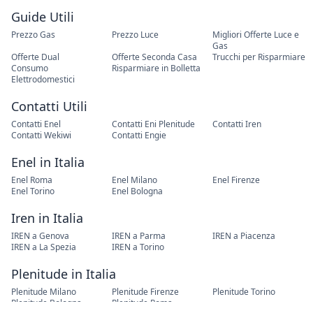
Guide Utili
Prezzo Gas
Prezzo Luce
Migliori Offerte Luce e
Gas
Offerte Dual
Offerte Seconda Casa
Trucchi per Risparmiare
Consumo
Risparmiare in Bolletta
Elettrodomestici
Contatti Utili
Contatti Enel
Contatti Eni Plenitude
Contatti Iren
Contatti Wekiwi
Contatti Engie
Enel in Italia
Enel Roma
Enel Milano
Enel Firenze
Enel Torino
Enel Bologna
Iren in Italia
IREN a Genova
IREN a Parma
IREN a Piacenza
IREN a La Spezia
IREN a Torino
Plenitude in Italia
Plenitude Milano
Plenitude Firenze
Plenitude Torino
Plenitude Bologna
Plenitude Roma