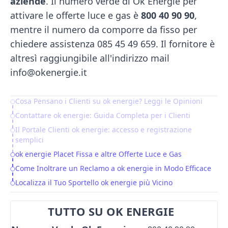
aziende
. Il numero verde di Ok Energie per
attivare le offerte luce e gas è
800 40 90 90
,
mentre il numero da comporre da fisso per
chiedere assistenza 085 45 49 659. Il fornitore è
altresì raggiungibile all'indirizzo mail
info@okenergie.it
Cosa Pensano i Clienti su ok energie? Leggi le Opinioni
Table of Contents
Contattare ok energie: Guida Completa per i Clienti
Il Portale Clienti ok energie: accesso e registrazione
semplici
ok energie Placet Fissa e altre Offerte Luce e Gas
Come Inoltrare un Reclamo a ok energie in Modo Efficace
Localizza il Tuo Sportello ok energie più Vicino
TUTTO SU OK ENERGIE