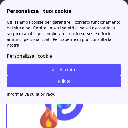
Personalizza i tuoi cookie
Utilizziamo i cookie per garantire il corretto funzionamento
ProntoBolletta
Fornitori
Scopri Ok Energie: tutto su Contatti, Offerte e Recensioni
del sito e per fornire i nostri servizi e, se sei d'accordo, a
scopo di analisi per migliorare i nostri servizi e offrirti
Scopri Ok Energie: tutto su
annunci personalizzati. Per saperne di più, consulta la
nostra
Contatti, Offerte e
Personalizza i cookie
Recensioni
Accetta tutto
Rifiuta
informativa sulla privacy.