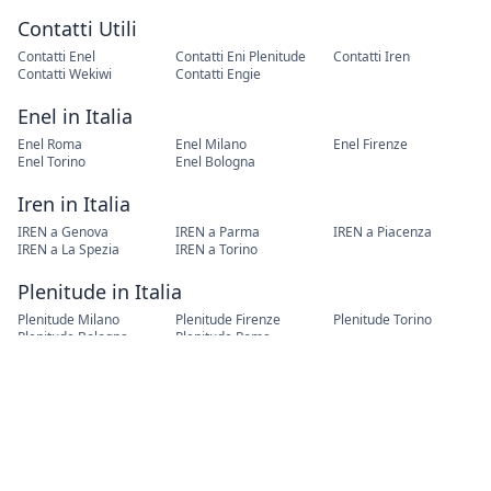
Contatti Utili
Contatti Enel
Contatti Eni Plenitude
Contatti Iren
Contatti Wekiwi
Contatti Engie
Enel in Italia
Enel Roma
Enel Milano
Enel Firenze
Enel Torino
Enel Bologna
Iren in Italia
IREN a Genova
IREN a Parma
IREN a Piacenza
IREN a La Spezia
IREN a Torino
Plenitude in Italia
Plenitude Milano
Plenitude Firenze
Plenitude Torino
Plenitude Bologna
Plenitude Roma
Cambio Residenza
Cambio Residenza Roma
Cambio Residenza Torino
Cambio Residenza Milano
Cambio Residenza Napoli
Cambio Residenza
Palermo