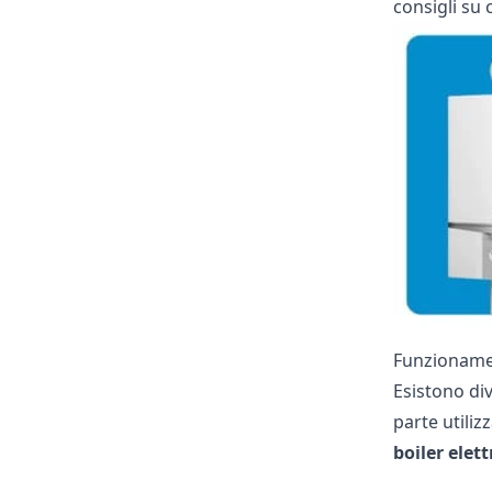
consigli su 
Funzionamen
Esistono di
parte utiliz
boiler elet