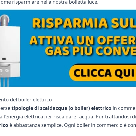
come risparmiare nella nostra bolletta luce.
to del boiler elettrico
verse
tipologie di scaldacqua (o boiler) elettrico
in commer
za l’energia elettrica per riscaldare l’acqua. Pur trattandosi 
trico
è abbastanza semplice. Ogni boiler in commercio è com