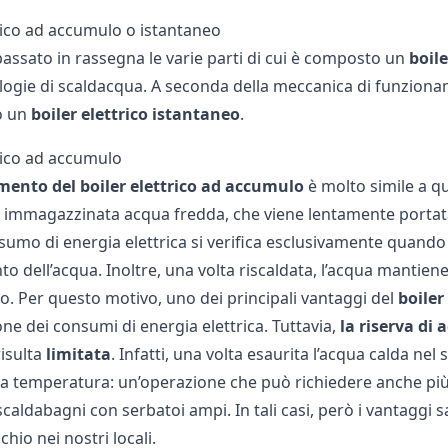
trico ad accumulo o istantaneo
assato in rassegna le varie parti di cui è composto un
boile
ologie di scaldacqua. A seconda della meccanica di funzio
o un
boiler elettrico istantaneo
.
trico ad accumulo
ento del boiler elettrico ad accumulo
è molto simile a q
e immagazzinata acqua fredda, che viene lentamente portata 
nsumo di energia elettrica si verifica esclusivamente quando
o dell’acqua. Inoltre, una volta riscaldata, l’acqua mantien
io. Per questo motivo, uno dei principali vantaggi del
boiler
one dei consumi di energia elettrica. Tuttavia,
la riserva di
risulta
limitata
. Infatti, una volta esaurita l’acqua calda ne
a a temperatura: un’operazione che può richiedere anche più 
scaldabagni
con serbatoi ampi. In tali casi, però i vantagg
chio nei nostri locali.