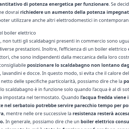
ntitativo di potenza energetica per funzionare
. Se deci
he dovrai
richiedere un aumento della potenza impegna
poter utilizzare anche altri elettrodomestici in contemporan
 boiler elettrico
 non tutti gli scaldabagni presenti in commercio sono ugual
diverse prestazioni. Inoltre, l’efficienza di un boiler elettr
tori, che sono indipendenti dalla meccanica della loro costru
consigliabile
posizionare lo scaldabagno
non lontano dagl
 lavandini e docce. In questo modo, si evita che il calore de
 netto delle specifiche particolarità, possiamo dire che la
po
 lo scaldabagno è in funzione solo quando l’acqua è al di sot
a impostata nel termostato. Quando
l’acqua fredda viene
 nel serbatoio potrebbe servire parecchio tempo per po
ra
, mentre nelle ore successive la
resistenza resterà acces
o.
In generale, possiamo dire che un
boiler elettrico cons