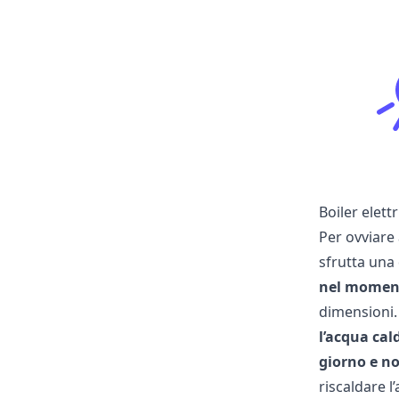
Boiler elett
Per ovviare 
sfrutta una 
nel moment
dimensioni.
l’acqua cal
giorno e n
riscaldare 