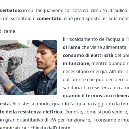
serbatoio
in cui l’acqua viene caricata dal circuito idraulico 
o del serbatoio è
coibentato
, cioè predisposto all’isolamen
di rame
Il riscaldamento dell’acqua all
di rame
che viene alimentata, 
consumo di elettricità
del boi
in funzione
, mentre quando ri
necessitano energia. All’intern
dall’utente che può decidere a
sanitaria. La resistenza di ra
quando il termostato rilever
iesta.
Allo stesso modo, quando l’acqua ha raggiunto la tem
 della resistenza elettrica
. Dunque, come si può vedere, 
n gran quantitativo di kW per funzionare, il consumo è inter
temperatura richiesta dall’utente.