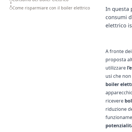
Come risparmiare con il boiler elettrico
In questa p
consumi de
elettrico i
A fronte dei
proposta alt
utilizzare
l’
usi che non 
boiler elet
apparecchio 
ricevere
bol
riduzione d
funzionament
potenzialit