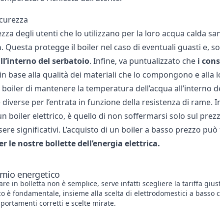
icurezza
ezza degli utenti che lo utilizzano per la loro acqua calda san
a
. Questa protegge il boiler nel caso di eventuali guasti e, 
ll’interno del serbatoio
. Infine, va puntualizzato che
i cons
n base alla qualità dei materiali che lo compongono e alla l
l boiler di mantenere la temperatura dell’acqua all’interno 
 diverse per l’entrata in funzione della resistenza di rame.
n boiler elettrico, è quello di non soffermarsi solo sul prez
re significativi. L’acquisto di un boiler a basso prezzo può
r le nostre bollette dell’energia elettrica.
armio energetico
re in bolletta non è semplice, serve infatti scegliere la tariffa gius
co è fondamentale, insieme alla scelta di elettrodomestici a bass
mportamenti corretti e scelte mirate.