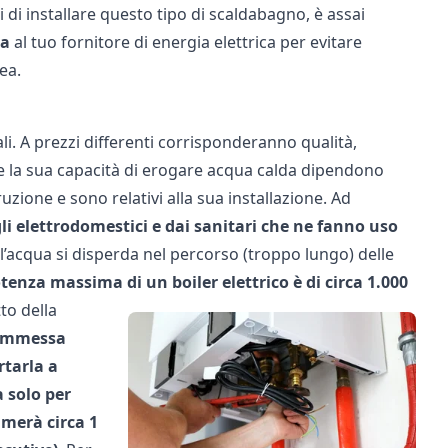
di di installare questo tipo di scaldabagno, è assai
ta
al tuo fornitore di energia elettrica per evitare
ea.
i. A prezzi differenti corrisponderanno qualità,
ico e la sua capacità di erogare acqua calda dipendono
zione e sono relativi alla sua installazione. Ad
i elettrodomestici e dai sanitari che ne fanno uso
ll’acqua si disperda nel percorso (troppo lungo) delle
tenza massima di un boiler elettrico è di circa 1.000
to della
 immessa
rtarla a
a solo per
umerà circa 1