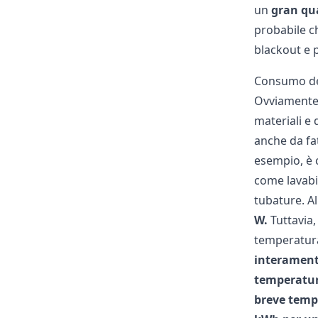
un
gran qua
probabile c
blackout e 
Consumo del
Ovviamente,
materiali e 
anche da fat
esempio, è 
come lavabi,
tubature. Al
W.
Tuttavia,
temperatur
interamente
temperatu
breve temp