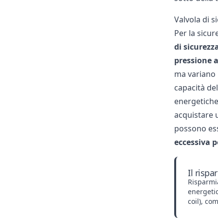
Valvola di s
Per la sicur
di sicurezz
pressione a
ma variano i
capacità de
energetiche
acquistare u
possono esse
eccessiva pe
Il risp
Risparmia
energeti
coil
), co