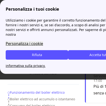
Personalizza i tuoi cookie
ProntoBolletta
Risparmio Energetico Casa: consigli e tru
Utilizziamo i cookie per garantire il corretto funzionamento del 
More
fornire i nostri servizi e, se sei d'accordo, a scopo di analisi per
nostri servizi e offrirti annunci personalizzati. Per saperne di p
Boiler
nostra
rispa
Personalizza i cookie
Rifiuta
Accetta tu
Rispa
informativa sulla privacy.
F
Il nostro servizio
Servizio
17:00
Più di 
Table of Contents
Funzionamento del boiler elettrico
senza 
Boiler elettrico ad accumulo o istantaneo
Consumo del boiler elettrico