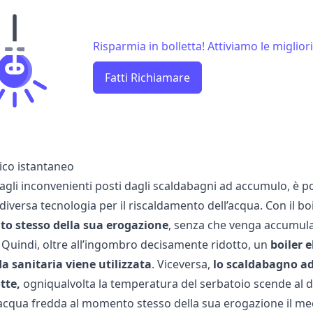
Risparmia in bolletta! Attiviamo le migliori
Fatti Richiamare
rico istantaneo
agli inconvenienti posti dagli scaldabagni ad accumulo, è po
diversa tecnologia per il riscaldamento dell’acqua. Con il b
o stesso della sua erogazione
, senza che venga accumula
 Quindi, oltre all’ingombro decisamente ridotto, un
boiler 
da sanitaria viene utilizzata
. Viceversa,
lo scaldabagno a
otte,
ogniqualvolta la temperatura del serbatoio scende al di
l’acqua fredda al momento stesso della sua erogazione il me