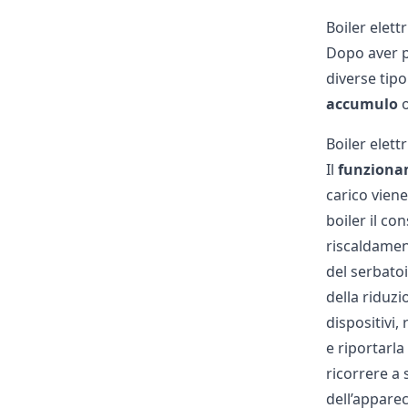
Boiler elet
Dopo aver p
diverse tip
accumulo
Boiler elet
Il
funzionam
carico vien
boiler il co
riscaldament
del serbato
della riduzi
dispositivi, 
e riportarl
ricorrere a
dell’apparec