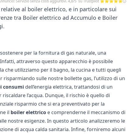
nnuncio: Servizio senza costi aggiuntivi. 4,8/5 su Trustpilot ⭐⭐⭐⭐⭐
elative al boiler elettrico, e in particolare sui
renze tra Boiler elettrico ad Accumulo e Boiler
i.
sostenere per la fornitura di gas naturale, una
Infatti, attraverso questo apparecchio è possibile
lla che utilizziamo per il bagno, la
cucina
e tutti quegli
risparmiando sulle nostre bollette gas, l’utilizzo di un
ei consumi
dell’energia elettrica, trattandosi di un
riscaldare l’acqua. Dunque, il rischio è quello di
tenziale risparmio che si era preventivato per la
ne il
boiler elettrico
e comprenderne il meccanismo di
alle nostre esigenze. In questo articolo analizzeremo le
zione di acqua calda sanitaria. Infine, forniremo alcuni