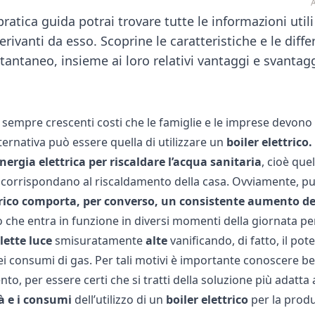
A
ratica guida potrai trovare tutte le informazioni utili r
rivanti da esso. Scoprine le caratteristiche e le diffe
stantaneo, insieme ai loro relativi vantaggi e svantagg
 sempre crescenti costi che le famiglie e le imprese devono 
ernativa può essere quella di utilizzare un
boiler elettrico.
energia elettrica per riscaldare l’acqua sanitaria
, cioè que
corrispondano al riscaldamento della casa. Ovviamente, pur 
trico comporta, per converso, un
consistente aumento d
che entra in funzione in diversi momenti della giornata per 
lette luce
smisuratamente
alte
vanificando, di fatto, il po
ei consumi di gas. Per tali motivi è importante conoscere be
o, per essere certi che si tratti della soluzione più adatta 
à e i consumi
dell’utilizzo di un
boiler elettrico
per la produ