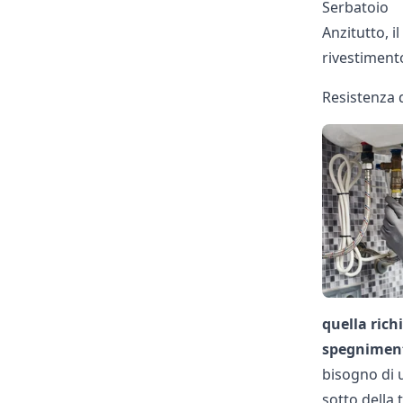
Serbatoio
Anzitutto, il
rivestiment
Resistenza 
quella rich
spegnimento
bisogno di u
sotto della 