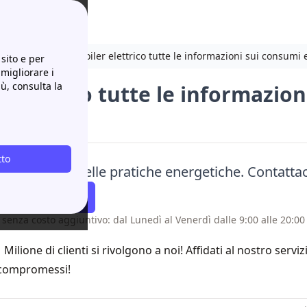
cchi per il 2025
Boiler elettrico tutte le informazioni sui consumi 
sito e per
 migliorare i
iù, consulta la
 elettrico tutte le informazion
rmiare
tto
rmia tempo nelle pratiche energetiche. Contattac
atti Richiamare
 senza costo aggiuntivo: dal Lunedì al Venerdì dalle 9:00 alle 20:00 
1 Milione di clienti si rivolgono a noi! Affidati al nostro servi
compromessi!