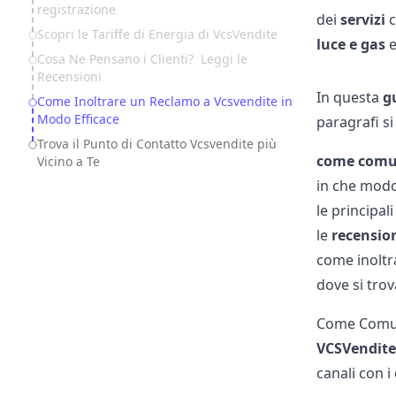
registrazione
dei
servizi
c
Scopri le Tariffe di Energia di VcsVendite
luce e gas
e
Cosa Ne Pensano i Clienti? Leggi le
Recensioni
In questa
g
Come Inoltrare un Reclamo a Vcsvendite in
Modo Efficace
paragrafi s
Trova il Punto di Contatto Vcsvendite più
come comu
Vicino a Te
in che mod
le principal
le
recensio
come inolt
dove si trov
Come Comuni
VCSVendite
canali con i