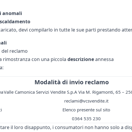
i anomali
iscaldamento
aricato, devi compilarlo in tutte le sue parti prestando att
ali
o
del reclamo
a rimostranza con una piccola
descrizione
annessa
a:
Modalità di invio reclamo
ea
Valle Camonica Servizi Vendite S.p.A Via M. Rigamonti, 65 – 25
reclami@vcsvendite.it
ci
Elenco presente sul sito
0364 535 230
tare il loro disappunto, i consumatori non hanno solo a dis