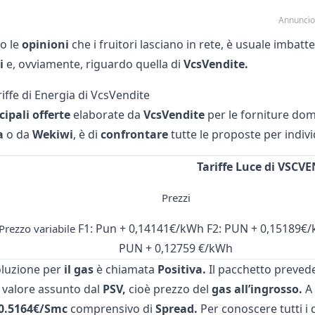
Annuncio
o le
opinioni
che i fruitori lasciano in rete, è usuale imbatte
i
e, ovviamente, riguardo quella di
VcsVendite.
riffe di Energia di VcsVendite
cipali offerte
elaborate da
VcsVendite
per le forniture dom
a
o da
Wekiwi
, è di
confrontare
tutte le proposte per indivi
Tariffe Luce di VSCV
Prezzi
F1: Pun + 0,14141€/kWh F2: PUN + 0,15189€/
Prezzo variabile
PUN + 0,12759 €/kWh
soluzione per
il gas
è chiamata
Positiva.
Il pacchetto preved
 valore assunto dal
PSV,
cioè prezzo del
gas all’ingrosso.
A 
0.5164€/Smc
comprensivo di
Spread.
Per conoscere tutti i d