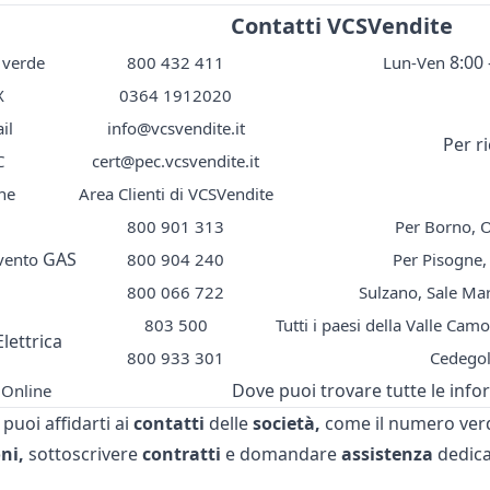
Contatti VCSVendite
8:00 
verde
800 432 411
Lun-Ven
X
0364 1912020
il
info@vcsvendite.it
Per r
C
cert@pec.vcsvendite.it
ne
Area Clienti di VCSVendite
800 901 313
Per Borno, 
GAS
vento
800 904 240
Per Pisogne,
800 066 722
Sulzano, Sale Ma
803 500
Tutti i paesi della Valle Ca
lettrica
800 933 301
Cedegol
Dove puoi trovare tutte le info
 Online
puoi affidarti ai
contatti
delle
società,
come il
numero ver
ni,
sottoscrivere
contratti
e domandare
assistenza
dedica