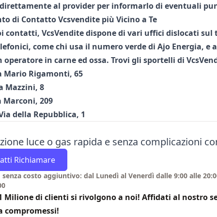
 direttamente al
provider
per informarlo di eventuali
pun
nto di Contatto Vcsvendite più Vicino a Te
oi
contatti, VcsVendite
dispone di vari
uffici
dislocati sul 
lefonici,
come chi usa il
numero verde di Ajo Energia
,
e a
un
operatore
in carne ed ossa. Trovi gli
sportelli di VcsVen
a Mario Rigamonti, 65
a Mazzini, 8
a Marconi, 209
Via della Repubblica, 1
azione luce o gas rapida e senza complicazioni c
atti Richiamare
 senza costo aggiuntivo: dal Lunedì al Venerdì dalle 9:00 alle 20:0
00
1 Milione di clienti si rivolgono a noi! Affidati al nostro 
a compromessi!