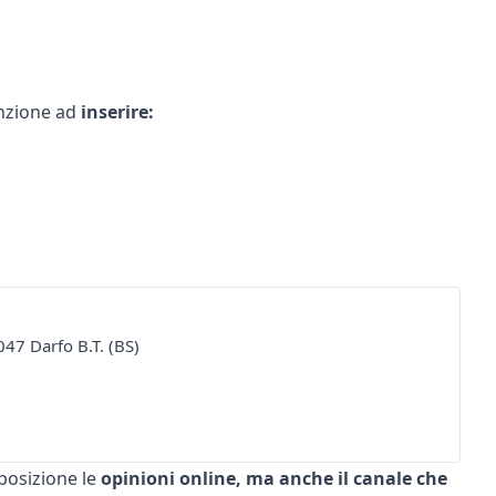
enzione ad
inserire:
047 Darfo B.T. (BS)
posizione le
opinioni online, ma anche il
canale
che