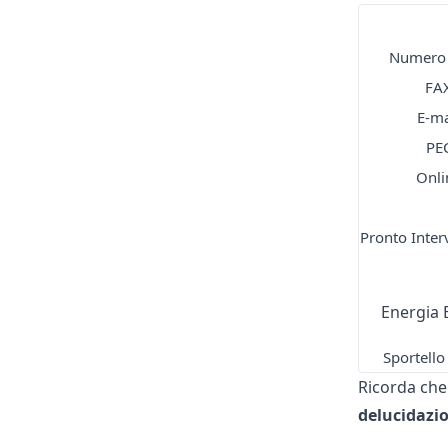
Numero 
FA
E-ma
PE
Onli
Pronto Inter
Energia E
Sportello
Ricorda che 
delucidazio