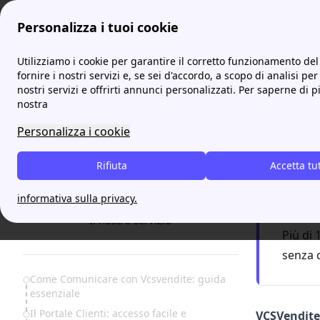
Personalizza i tuoi cookie
ProntoBolletta
Fornitori
VCSVendite: Contatti, Tariffe, Sport
Utilizziamo i cookie per garantire il corretto funzionamento del 
fornire i nostri servizi e, se sei d'accordo, a scopo di analisi per
nostri servizi e offrirti annunci personalizzati. Per saperne di p
VCSVen
nostra
Personalizza i cookie
Attiv
Rifiuta
Accetta tu
F
informativa sulla privacy.
Servizio
17:00
Il nostro servizio
Più di 
senza 
Table of Contents
Come Comunicare con Vcsvendite: guida
essenziale
Il Portale Clienti: accesso facile e
VCSVendite