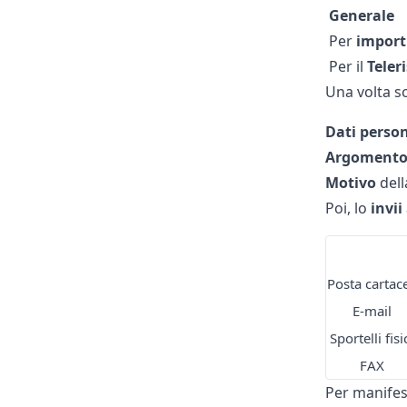
Generale
Per
import
Per il
Teler
Una volta sc
Dati person
Argoment
Motivo
dell
Poi, lo
invii
Posta cartac
E-mail
Sportelli fisi
FAX
Per manifes