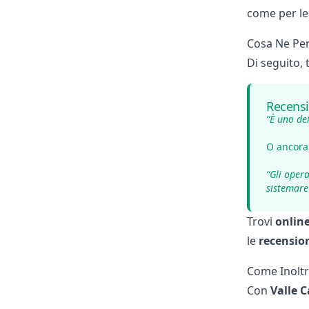
come per l
Cosa Ne Pen
Di seguito, 
Recensi
“È uno de
O ancora
“Gli oper
sistemare
Trovi
onlin
le
recensio
Come Inoltr
Con
Valle 