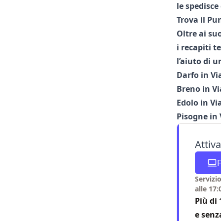
le spedisce
Trova il Pu
Oltre ai su
i
recapiti te
l’aiuto di 
Darfo
in Vi
Breno
in Vi
Edolo
in Vi
Pisogne
in 
Attiv
F
Servizio
alle 17:
Più di 
e senz