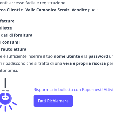
lienti: accesso facile e registrazione
rea Clienti
di
Valle Camonica Servizi Vendite
puoi:
fatture
ollette
 dati di
fornitura
 i
consumi
e
l’autolettura
 è sufficiente inserire il tuo
nome utente
e la
password
un
 ribadiscono che si tratta di una
vera e propria risorsa
per
utonomia.
Risparmia in bolletta con Papernest! Attivi
Fatti Richiamare