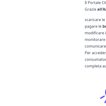
Il Portale C
Grazie
all'A
scaricare le
pagare le
b
modificare i
monitorare
comunicar
Per accedere
consumatori
completa a