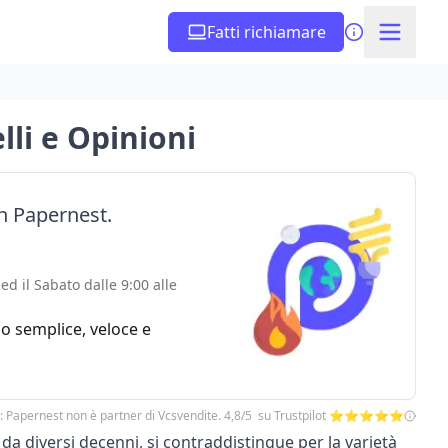
Fatti richiamare
lli e Opinioni
on Papernest.
ed il Sabato dalle 9:00 alle
zio semplice, veloce e
: Papernest non è partner di Vcsvendite. 4,8/5 su Trustpilot ⭐⭐⭐⭐⭐
 da diversi decenni, si contraddistingue per la varietà