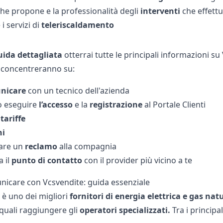
he propone e la professionalità degli
interventi
che effettu
 i servizi di
teleriscaldamento
uida dettagliata
otterrai tutte le principali informazioni su
i concentreranno su:
nicare
con un tecnico dell'azienda
o eseguire
l’accesso
e la
registrazione
al Portale Clienti
i
tariffe
ni
rare un
reclamo
alla compagnia
a il
punto di contatto
con il provider più vicino a te
care con Vcsvendite: guida essenziale
è uno dei migliori
fornitori di energia elettrica e gas nat
 quali raggiungere gli
operatori specializzati.
Tra i principal