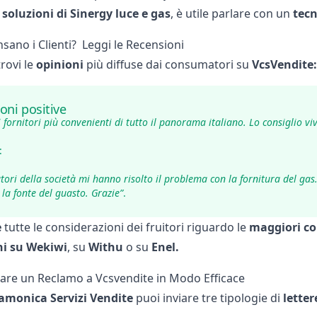
e
soluzioni di Sinergy luce e gas
, è utile parlare con un
tecn
sano i Clienti? Leggi le Recensioni
trovi le
opinioni
più diffuse dai consumatori su
VcsVendite:
oni positive
i
fornitori più convenienti
di tutto il panorama italiano. Lo consiglio v
:
atori della società mi hanno risolto il problema con la fornitura del ga
 la fonte del guasto. Grazie”
.
e
tutte le considerazioni dei fruitori riguardo le
maggiori c
ni su Wekiwi
, su
Withu
o su
Enel
.
are un Reclamo a Vcsvendite in Modo Efficace
Camonica Servizi Vendite
puoi inviare tre tipologie di
letter