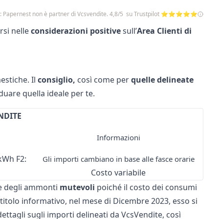
: Papernest non è partner di Vcsvendite. 4,8/5 su Trustpilot ⭐⭐⭐⭐⭐
rsi nelle
considerazioni positive
sull’
Area Clienti di
estiche. Il
consiglio,
così come per
quelle delineate
duare quella ideale per te.
ENDITE
Informazioni
kWh F2:
Gli importi cambiano in base alle fasce orarie
Costo variabile
e degli ammonti
mutevoli
poiché il costo dei consumi
titolo informativo, nel mese di Dicembre 2023, esso si
ettagli sugli importi delineati da VcsVendite, così