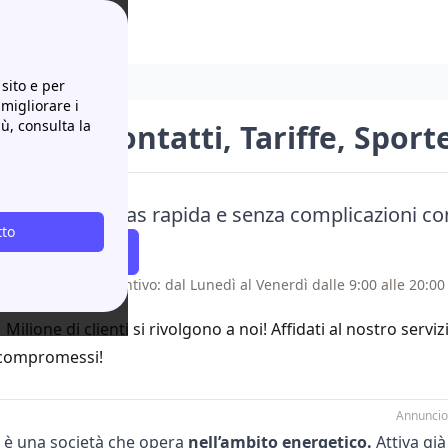
elli e Opinioni
sito e per
 migliorare i
iù, consulta la
dite: Contatti, Tariffe, Sporte
azione luce o gas rapida e senza complicazioni c
tto
atti Richiamare
 senza costo aggiuntivo: dal Lunedì al Venerdì dalle 9:00 alle 20:00 
1 Milione di clienti si rivolgono a noi! Affidati al nostro servi
compromessi!
Annuncio
è una società che opera
nell’ambito energetico.
Attiva già