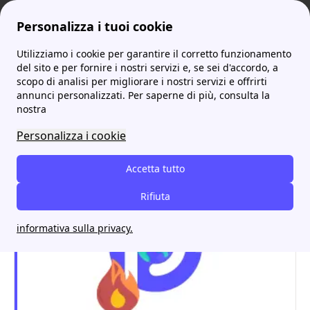
Personalizza i tuoi cookie
Utilizziamo i cookie per garantire il corretto funzionamento
ProntoBolletta
Audax Energia
Il Numero Verde Audax Energia: Assistenza, Area Clienti e Recensioni
More
del sito e per fornire i nostri servizi e, se sei d'accordo, a
scopo di analisi per migliorare i nostri servizi e offrirti
Il Numero Verde Audax
annunci personalizzati. Per saperne di più, consulta la
nostra
Energia: Assistenza, Area
Personalizza i cookie
Clienti e Recensioni
Accetta tutto
Rifiuta
informativa sulla privacy.