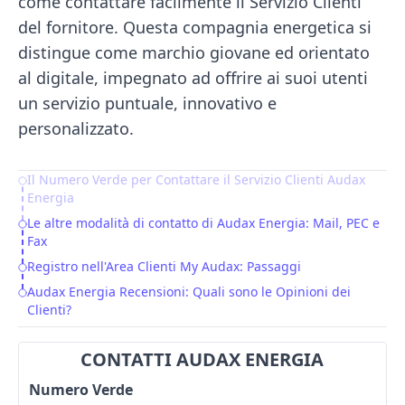
come contattare facilmente il Servizio Clienti
del fornitore. Questa compagnia energetica si
distingue come marchio giovane ed orientato
al digitale, impegnato ad offrire ai suoi utenti
un servizio puntuale, innovativo e
personalizzato.
Il Numero Verde per Contattare il Servizio Clienti Audax
Table of Contents
Energia
Le altre modalità di contatto di Audax Energia: Mail, PEC e
Fax
Registro nell'Area Clienti My Audax: Passaggi
Audax Energia Recensioni: Quali sono le Opinioni dei
Clienti?
CONTATTI AUDAX ENERGIA
Numero Verde