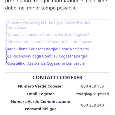
pronti a fornire ogni informazione e a risolvere
dubbi nel minor tempo possibile.
Numero Verde Cogeser Energia: Come Ottenere
Table of Contents
Assistenza
Quando chiamare il Numero Verde di Cogeser?
Altri Contatti e Canali del Servizio Clienti Cogeser
Area Clienti Cogeser Energia: Come Registrarsi
Le Recensioni degli Utenti su Cogeser Energia
Sportelli di Assistenza Cogeser in Lombardia
CONTATTI COGESER
Numero Verde Cogeser
800 468 166
Email Cogeser
energia@cogeser.it
Numero Verde Comunicazione
800 368 340
consumi del gas