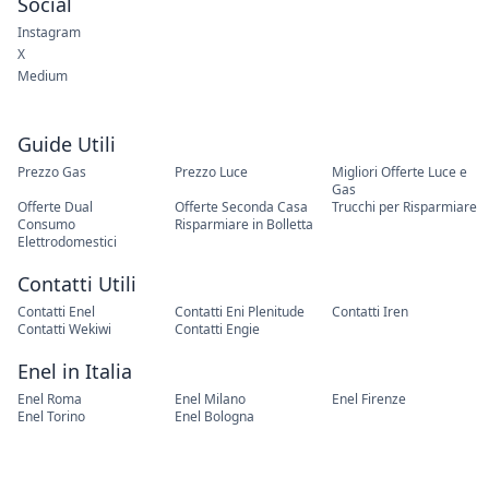
Guide Utili
Prezzo Gas
Prezzo Luce
Migliori Offerte Luce e
Gas
Offerte Dual
Offerte Seconda Casa
Trucchi per Risparmiare
Consumo
Risparmiare in Bolletta
Elettrodomestici
Contatti Utili
Contatti Enel
Contatti Eni Plenitude
Contatti Iren
Contatti Wekiwi
Contatti Engie
Enel in Italia
Enel Roma
Enel Milano
Enel Firenze
Enel Torino
Enel Bologna
Iren in Italia
IREN a Genova
IREN a Parma
IREN a Piacenza
IREN a La Spezia
IREN a Torino
Plenitude in Italia
Plenitude Milano
Plenitude Firenze
Plenitude Torino
Plenitude Bologna
Plenitude Roma