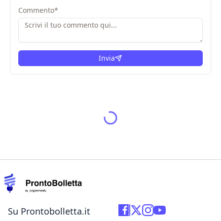
Commento
*
Invia
Su Prontobolletta.it
Chi siamo?
Il Team
Contatti
Press Kit
Lavora con noi
Glossario Energia
Condizioni Legali