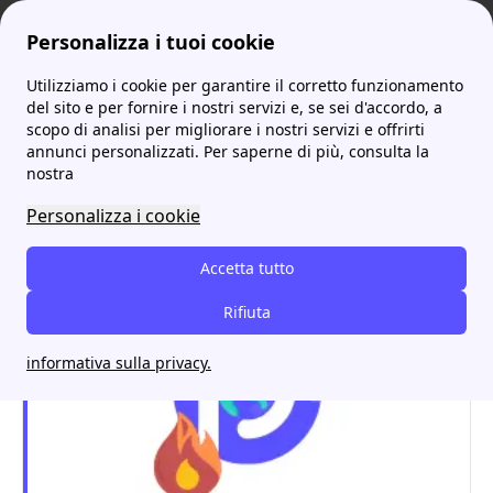
Personalizza i tuoi cookie
Utilizziamo i cookie per garantire il corretto funzionamento
ProntoBolletta
Cogeser
Numero Verde Cogeser: Tutto ciò che Devi Sapere per l'Assistenza
More
del sito e per fornire i nostri servizi e, se sei d'accordo, a
scopo di analisi per migliorare i nostri servizi e offrirti
Numero Verde Cogeser:
annunci personalizzati. Per saperne di più, consulta la
nostra
Tutto ciò che Devi Sapere
Personalizza i cookie
per l'Assistenza
Accetta tutto
Rifiuta
informativa sulla privacy.