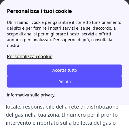
Personalizza i tuoi cookie
Utilizziamo i cookie per garantire il corretto funzionamento
ProntoBolletta
L'assistenza per la tua casa! Tutti i servizi extra dei fornitori!
Pronto intervento gas: quando richiederlo, chi contattare e come farlo
del sito e per fornire i nostri servizi e, se sei d'accordo, a
scopo di analisi per migliorare i nostri servizi e offrirti
Pronto intervento gas:
annunci personalizzati. Per saperne di più, consulta la
nostra
quando richiederlo, chi
Personalizza i cookie
contattare e come farlo
Accetta tutto
Il pronto intervento gas va richiesto in caso di
emergenze come fughe di gas, odori sospetti o
Rifiuta
guasti tecnici ai contatori. In queste situazioni,
informativa sulla privacy.
è fondamentale contattare il distributore
locale, responsabile della rete di distribuzione
del gas nella tua zona. Il numero per il pronto
intervento è riportato sulla bolletta del gas o