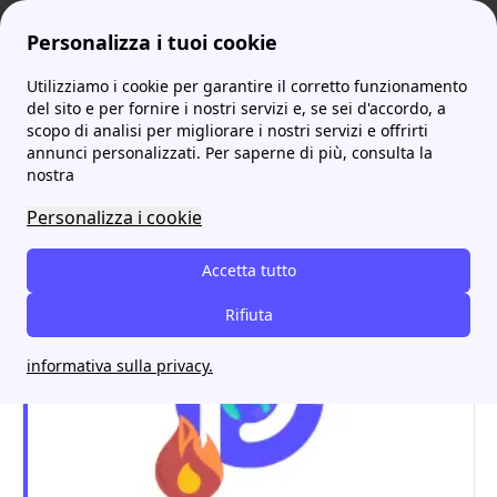
Personalizza i tuoi cookie
Utilizziamo i cookie per garantire il corretto funzionamento
ProntoBolletta
Duferco
Duferco Numero Verde: la guida su Servizio Clienti e Orari
More
del sito e per fornire i nostri servizi e, se sei d'accordo, a
scopo di analisi per migliorare i nostri servizi e offrirti
Duferco Numero Verde: la
annunci personalizzati. Per saperne di più, consulta la
nostra
guida su Servizio Clienti e
Personalizza i cookie
Orari
Accetta tutto
Rifiuta
informativa sulla privacy.