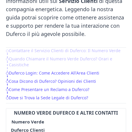
informazioni utili sul
Servizio
Clienti
di questa
compagnia energetica. Leggendo la nostra
guida potrai scoprire come ottenere assistenza
e supporto per rendere la tua interazione con
Duferco il più agevole possibile.
Contattare il Servizio Clienti di Duferco: Il Numero Verde
Table of Contents
Quando Chiamare il Numero Verde Duferco? Orari e
Casistiche
Duferco Login: Come Accedere All'Area Clienti
Cosa Dicono di Duferco? Opinioni dei Clienti
Come Presentare un Reclamo a Duferco?
Dove si Trova la Sede Legale di Duferco?
NUMERO VERDE DUFERCO E ALTRI CONTATTI
Numero Verde
Duferco Clienti