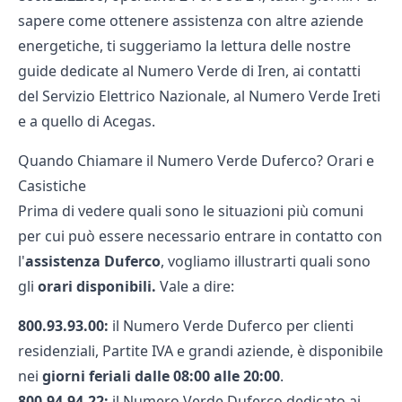
sapere come ottenere assistenza con altre aziende
energetiche, ti suggeriamo la lettura delle nostre
guide dedicate al
Numero Verde di Iren
, ai
contatti
del Servizio Elettrico Nazionale
, al
Numero Verde Ireti
e a quello di
Acegas
.
Quando Chiamare il Numero Verde Duferco? Orari e
Casistiche
Prima di vedere quali sono le situazioni più comuni
per cui può essere necessario entrare in contatto con
l'
assistenza
Duferco
, vogliamo illustrarti quali sono
gli
orari disponibili.
Vale a dire:
800.93.93.00:
il Numero Verde Duferco per clienti
residenziali, Partite IVA e grandi aziende, è disponibile
nei
giorni feriali dalle 08:00 alle 20:00
.
800.94.94.22:
il Numero Verde Duferco dedicato ai