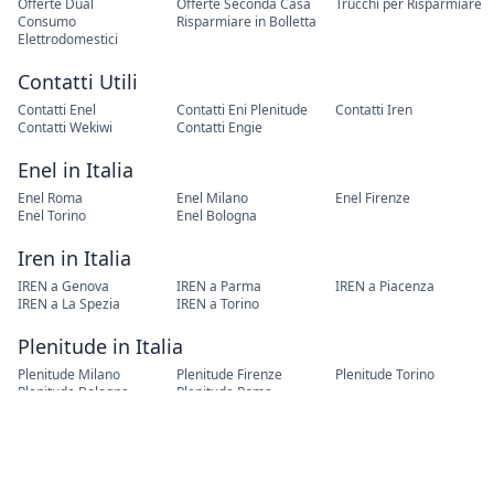
Offerte Dual
Offerte Seconda Casa
Trucchi per Risparmiare
Consumo
Risparmiare in Bolletta
Elettrodomestici
Contatti Utili
Contatti Enel
Contatti Eni Plenitude
Contatti Iren
Contatti Wekiwi
Contatti Engie
Enel in Italia
Enel Roma
Enel Milano
Enel Firenze
Enel Torino
Enel Bologna
Iren in Italia
IREN a Genova
IREN a Parma
IREN a Piacenza
IREN a La Spezia
IREN a Torino
Plenitude in Italia
Plenitude Milano
Plenitude Firenze
Plenitude Torino
Plenitude Bologna
Plenitude Roma
Cambio Residenza
Cambio Residenza Roma
Cambio Residenza Torino
Cambio Residenza Milano
Cambio Residenza Napoli
Cambio Residenza