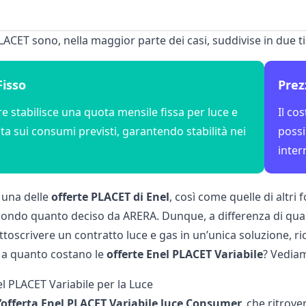
LACET sono, nella maggior parte dei casi, suddivise in due ti
Fisso
Prez
ore stabilisce una quota mensile fissa per luce e
Il co
ta sui consumi previsti, garantendo stabilità nei
possi
inter
una delle
offerte PLACET di Enel
, così come quelle di altri
econdo quanto deciso da ARERA. Dunque, a differenza di quan
ttoscrivere un contratto luce e gas in un’unica soluzione, ri
Ma quanto costano le
offerte Enel PLACET Variabile
? Vediam
l PLACET Variabile per la Luce
l’offerta Enel PLACET Variabile luce Consumer,
che ritrover