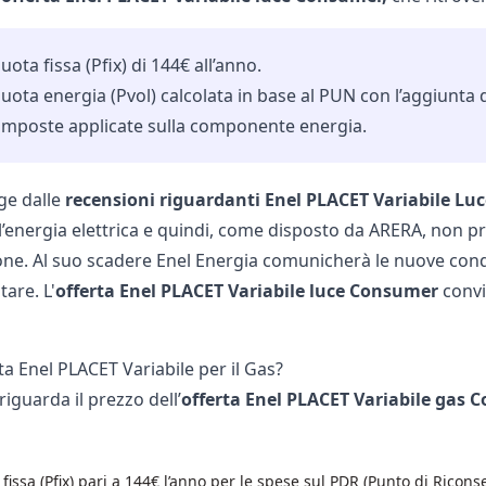
ota fissa (Pfix) di 144€ all’anno.
uota energia (Pvol) calcolata in base al PUN con l’aggiunta 
 imposte applicate sulla componente energia.
ge dalle
recensioni riguardanti Enel PLACET Variabile L
ell’energia elettrica e quindi, come disposto da ARERA, non pre
zione. Al suo scadere Enel Energia comunicherà le nuove cond
tare. L'
offerta Enel PLACET Variabile luce Consumer
convi
a Enel PLACET Variabile per il Gas?
iguarda il prezzo dell’
offerta Enel PLACET Variabile gas
fissa (Pfix) pari a 144€ l’anno per le spese sul PDR (Punto di Ricon