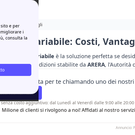
i, Vantaggi e Dettagli
sito e per
 migliorare i
iù, consulta la
LACET Variabile: Costi, Vantag
Enel PLACET Variabile
è la soluzione perfetta se deside
secondo le condizioni stabilite da
ARERA
, l’Autorità
tto
i l'offerta giusta per te chiamando uno dei nostri
atti Richiamare
 senza costo aggiuntivo: dal Lunedì al Venerdì dalle 9:00 alle 20:00 
1 Milione di clienti si rivolgono a noi! Affidati al nostro se
Annuncio: 