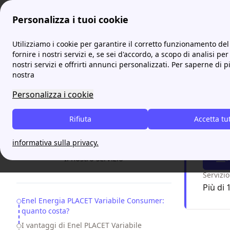
Personalizza i tuoi cookie
ProntoBolletta
Enel Offerte
Enel PLACET Variabile: Cost
Utilizziamo i cookie per garantire il corretto funzionamento del 
More
fornire i nostri servizi e, se sei d'accordo, a scopo di analisi per
nostri servizi e offrirti annunci personalizzati. Per saperne di p
Enel P
nostra
Personalizza i cookie
L’
offerta 
mercato e 
Rifiuta
Accetta tu
Scopr
informativa sulla privacy.
F
Il nostro servizio
Servizio
Più di 
Table of Contents
Enel Energia PLACET Variabile Consumer:
quanto costa?
I vantaggi di Enel PLACET Variabile