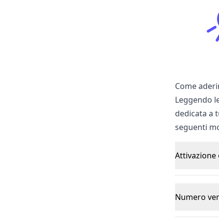
Come aderire
Leggendo l
dedicata a t
seguenti mo
Attivazione 
Numero ver