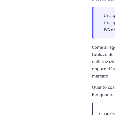
Una qu
Una q
IVA e
Come si leg
l’utilizzo d
dall’attiva
oppure rifiu
mercato.
Quanto cost
Per quanto r
Quota 