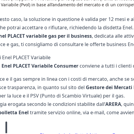
Variabile (Pvol) in base all’andamento del mercato e di un corrispe
sto caso, la soluzione in questione è valida per 12 mesi e 
he potrai accettare o rifiutare, richiedendo la
disdetta Enel
el PLACET variabile gas per il business
, dedicata alle att
ce e gas, ti consigliamo di consultare le
offerte business En
i Enel PLACET Variabile
a
Enel PLACET Variabile Consumer
conviene a tutti i client
ce e il gas sempre in linea con i costi di mercato, anche se so
sce trasparenza, in quanto sul sito del
Gestore dei Mercati 
er la luce e il PSV (Punto di Scambio Virtuale) per il gas.
gia erogata secondo le condizioni stabilite dall’
ARERA
, qui
olletta Enel
tramite servizio online, via e-mail, come avvien