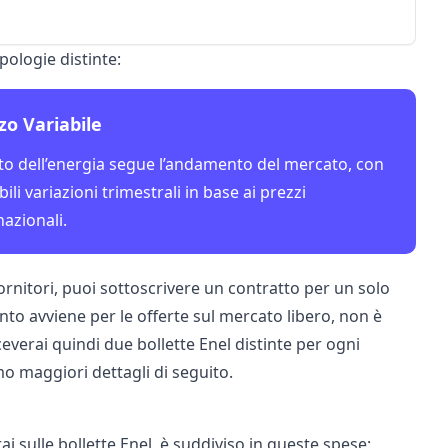
pologie distinte:
zo Variabile
sto dell’energia segue l’andamento del mercato, con
bili variazioni trimestrali in base ai prezzi
nazionali.
 fornitori, puoi sottoscrivere un contratto per un solo
to avviene per le offerte sul mercato libero, non è
ceverai quindi due bollette Enel distinte per ogni
o maggiori dettagli di seguito.
ai sulle
bollette Enel,
è suddiviso in queste spese: