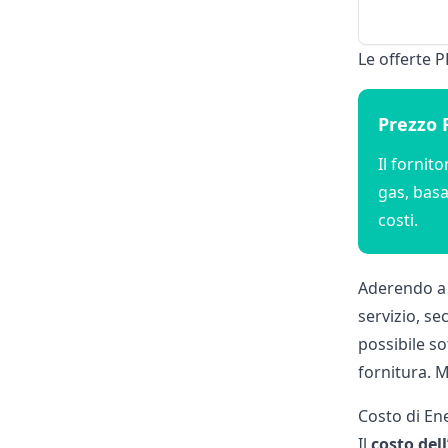
Le offerte P
Prezzo 
Il fornit
gas, basa
costi.
Aderendo a 
servizio, s
possibile so
fornitura. 
Costo di Ene
Il
costo del