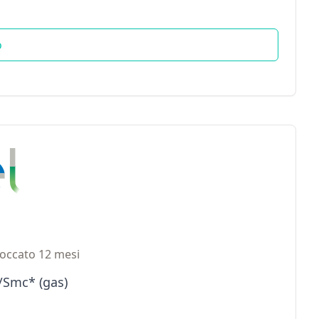
o
occato 12 mesi
€/Smc* (gas)