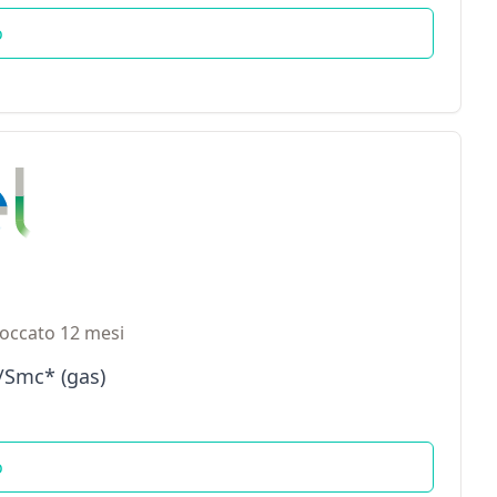
o
occato 12 mesi
€/Smc* (gas)
o