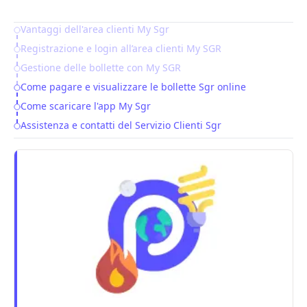
Vantaggi dell'area clienti My Sgr
Table of Contents
Registrazione e login all’area clienti My SGR
Gestione delle bollette con My SGR
Come pagare e visualizzare le bollette Sgr online
Come scaricare l'app My Sgr
Assistenza e contatti del Servizio Clienti Sgr