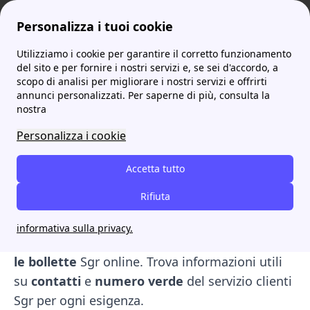
Personalizza i tuoi cookie
Utilizziamo i cookie per garantire il corretto funzionamento
ProntoBolletta
SGR Rimini
My Sgr: login, registrazione e servizi online per gestire le tue bollette
More
del sito e per fornire i nostri servizi e, se sei d'accordo, a
scopo di analisi per migliorare i nostri servizi e offrirti
My Sgr: login,
annunci personalizzati. Per saperne di più, consulta la
nostra
registrazione e servizi
Personalizza i cookie
online per gestire le tue
bollette
Accetta tutto
Rifiuta
Scopri come accedere all'
Area Clienti My Sgr
con le procedure di
login
e registrazione.
informativa sulla privacy.
Esplora i
servizi disponibili
e impara a
pagare
le bollette
Sgr online. Trova informazioni utili
su
contatti
e
numero verde
del servizio clienti
Sgr per ogni esigenza.