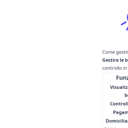
Come gestire
Gestire le b
controllo in
Funz
Visualiz
b
Controll
Pagam
Domicilia