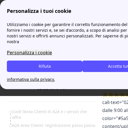
Personalizza i tuoi cookie
ProntoBolletta
A2A
A2A Area Clienti: guida completa al 
Utilizziamo i cookie per garantire il corretto funzionamento del 
More
fornire i nostri servizi e, se sei d'accordo, a scopo di analisi per
nostri servizi e offrirti annunci personalizzati. Per saperne di p
A2A Ar
nostra
Personalizza i cookie
L’Area Cli
luce e gas
Rifiuta
Accetta tu
contattare
informativa sulla privacy.
[cta-block-d
02 82 95 64 07
⭐⭐⭐⭐⭐" titl
call-text="
dalle 9:00 a
Table of Contents
Cos’è l’Area Clienti di A2A e i servizi che
offre
color="#5a5
A2A Area Clienti: registrazione passo passo
content/upl