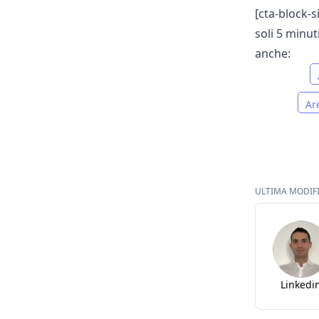
[cta-block-s
soli 5 minut
anche:
Ar
ULTIMA MODIFI
Linkedi