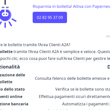
Risparmia in bolletta! Attiva con Papernest
02 82 95 37 09
An
 le bollette tramite l’Area Clienti A2A?
ollette
tramite l’Area Clienti A2A è semplice e veloce. Quest
 pochi clic; ecco cosa puoi fare sull'Area Clienti per gestire le
ionalità
D
zazione delle
Consulta l’elenco delle bollette emesse e
ollette
o dello stato
Verifica se le bollette sono s
enti online
Effettua pagamenti sicuri direttamente 
zione bancaria
Automatizza i pagamenti p