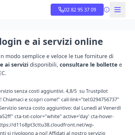
02 82 95 37 09
ogin e ai servizi online
 in modo semplice e veloce le tue forniture di
 ai servizi
disponibili,
consultare le bollette
e
EC.
izio senza costi aggiuntivi. 4,8/5 su Trustpilot
Chiamaci e scopri come!" call-link="tel:0294756737"
Servizio senza costo aggiuntivo: dal Lunedì al Venerdì
5a52ff" cta-txt-color="white" active='day' cta-hover-
ttps://d11o8pt3cttu38.cloudfront.net/wp-
enti si rivolgono a noi! Affidati al nostro servizio