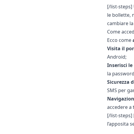
[/list-steps
le bollette,
cambiare la
Come acceder
Ecco come
a
Visita il po
Android;
Inserisci le
la password,
Sicurezza d
SMS per gara
Navigazione
accedere a t
[/list-steps
l’apposita s