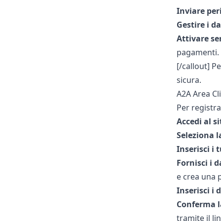
Inviare per
Gestire i da
Attivare se
pagamenti.
[/callout] P
sicura.
A2A Area Cl
Per registra
Accedi al si
Seleziona la
Inserisci i 
Fornisci i d
e crea una 
Inserisci i 
Conferma l
tramite il li