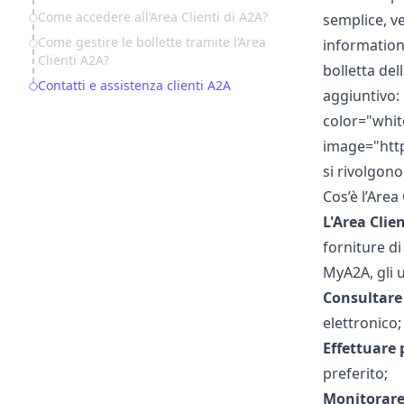
Come accedere all’Area Clienti di A2A?
semplice, v
Come gestire le bollette tramite l’Area
information
Clienti A2A?
bolletta del
Contatti e assistenza clienti A2A
aggiuntivo: 
color="whit
image="
htt
si rivolgono
Cos’è l’Area 
L'Area Clie
forniture di
MyA2A,
gli 
Consultare 
elettronico;
Effettuare
preferito;
Monitorare