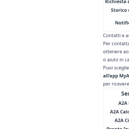
Richiesta 
Storico 
Notifi
Contatti e a
Per contatta
ottenere ass
o aiuto in c
Puoi sceglie
all’app My
per ricever
Se
A2A 
A2A Calo
A2A Ci