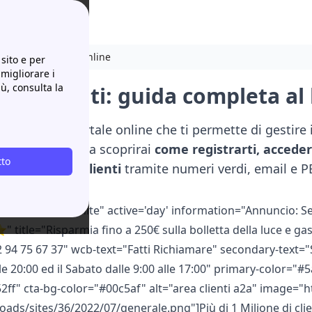
login e ai servizi online
sito e per
 migliorare i
iù, consulta la
ea Clienti: guida completa al l
enti A2A
è il portale online che ti permette di gestire
. In questa guida scoprirai
come registrarti, accedere
tto
 l’assistenza clienti
tramite numeri verdi, email e P
ouble color="white" active='day' information="Annuncio: Serv
e="Risparmia fino a 250€ sulla bolletta della luce e gas! 
02 94 75 67 37" wcb-text="Fatti Richiamare" secondary-text="
lle 20:00 ed il Sabato dalle 9:00 alle 17:00" primary-color="#
2ff" cta-bg-color="#00c5af" alt="area clienti a2a" image="
h
oads/sites/36/2022/07/generale.png
"]Più di 1 Milione di cli