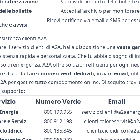
di rateizzazione
Suddividi l’importo delle bollette 
delle bollette
Accedi all’archivio per monitorar
Ricevi notifiche via email o SMS per es
che e avvisi
ssistenza clienti A2A
re il servizio clienti di A2A, hai a disposizione una
vasta ga
istenza rapida e personalizzata. Che tu abbia bisogno di inf
aso di emergenza, A2A offre soluzioni efficienti per ogni nec
re di contattare i
numeri verdi dedicati,
inviare
email,
util
A2A
per gestire tutto comodamente online. Di seguito trovi un
e supporto:
rvizio
Numero Verde
Email
Energia
800.199.955
servizioclienti@a2aenerg
re e Servizi
800.912.198
clienti.caloreservizi@a2
clo Idrico
800.135.845
clienti.cicloidrico@a2a