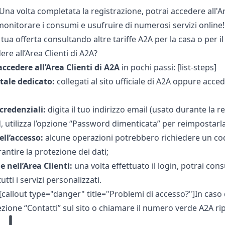
] Una volta completata la registrazione, potrai accedere all'A
 monitorare i consumi e usufruire di numerosi servizi online!
 tua offerta consultando altre
tariffe A2A per la casa
o
per i
e all’Area Clienti di A2A?
ccedere all’Area Clienti di A2A
in pochi passi: [list-steps]
rtale dedicato:
collegati al sito ufficiale di A2A oppure acced
 credenziali:
digita il tuo indirizzo email (usato durante la 
 utilizza l’opzione “Password dimenticata” per reimpostarla 
ell’accesso:
alcune operazioni potrebbero richiedere un codic
ntire la protezione dei dati;
 nell’Area Clienti:
una volta effettuato il login, potrai con
utti i servizi personalizzati.
] [callout type="danger" title="Problemi di accesso?"]In caso di
ezione “Contatti” sul sito o chiamare il
numero verde A2A
rip