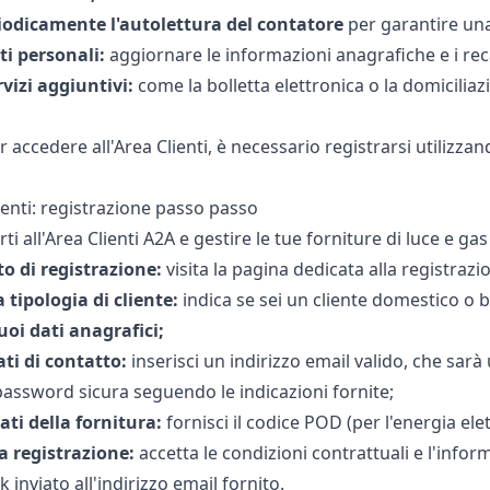
iodicamente l'autolettura del contatore
per garantire una
ti personali:
aggiornare le informazioni anagrafiche e i re
rvizi aggiuntivi:
come la bolletta elettronica o la domiciliaz
er accedere all'Area Clienti, è necessario registrarsi utiliz
ienti: registrazione passo passo
rti all'Area Clienti A2A e gestire le tue forniture di luce e gas
to di registrazione:
visita la
pagina dedicata alla registrazi
 tipologia di cliente:
indica se sei un cliente domestico o 
tuoi dati anagrafici;
ati di contatto:
inserisci un indirizzo email valido, che sarà
password sicura seguendo le indicazioni fornite;
dati della fornitura:
fornisci il
codice POD (per l'energia elet
a registrazione:
accetta le condizioni contrattuali e l'infor
nk inviato all'indirizzo email fornito.