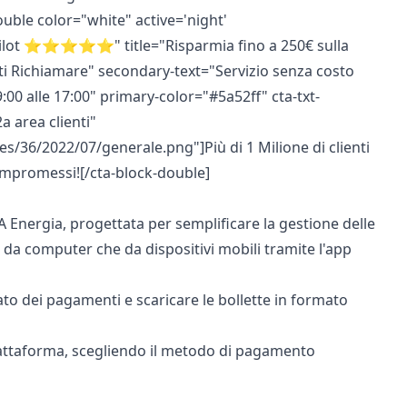
uble color="white" active='night'
stpilot ⭐⭐⭐⭐⭐" title="Risparmia fino a 250€ sulla
atti Richiamare" secondary-text="Servizio senza costo
 9:00 alle 17:00" primary-color="#5a52ff" cta-txt-
 area clienti"
tes/36/2022/07/generale.png
"]Più di 1 Milione di clienti
 compromessi![/cta-block-double]
A Energia,
progettata per semplificare la gestione delle
ia da computer che da dispositivi mobili tramite
l'app
ato dei pagamenti e scaricare le bollette in formato
iattaforma, scegliendo il metodo di pagamento