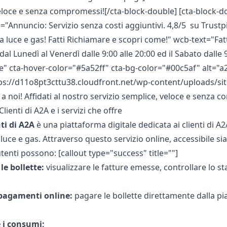
eloce e senza compromessi![/cta-block-double] [cta-block-do
="Annuncio: Servizio senza costi aggiuntivi. 4,8/5 su Tru
la luce e gas! Fatti Richiamare e scopri come!" wcb-text="F
dal Lunedì al Venerdì dalle 9:00 alle 20:00 ed il Sabato dalle
e" cta-hover-color="#5a52ff" cta-bg-color="#00c5af" alt="a2a
ps://d11o8pt3cttu38.cloudfront.net/wp-content/uploads/si
 a noi! Affidati al nostro servizio semplice, veloce e senza
Clienti di A2A e i servizi che offre
nti di A2A
è una piattaforma digitale dedicata ai clienti di
A2
 luce e gas. Attraverso questo servizio online, accessibile s
utenti possono: [callout type="success" title=""]
le bollette:
visualizzare le fatture emesse, controllare lo st
 pagamenti online:
pagare le bollette direttamente dalla p
 i consumi;