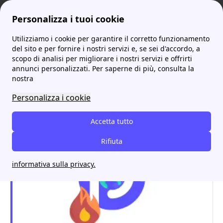
Personalizza i tuoi cookie
Utilizziamo i cookie per garantire il corretto funzionamento
ProntoBolletta
Confronto Fornitori Luce
A2A o Eon? Un confronto tra i due fornitori di luce e gas
del sito e per fornire i nostri servizi e, se sei d'accordo, a
scopo di analisi per migliorare i nostri servizi e offrirti
A2A o Eon? Un confronto
annunci personalizzati. Per saperne di più, consulta la
nostra
tra i due fornitori di luce e
Personalizza i cookie
gas
Accetta tutto
Rifiuta
informativa sulla privacy.