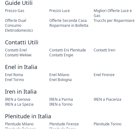
Guide Utili
Prezzo Gas
Prezzo Luce
Migliori Offerte Luce e
Gas
Offerte Dual
Offerte Seconda Casa
Trucchi per Risparmiare
Consumo
Risparmiare in Bolletta
Elettrodomestici
Contatti Utili
Contatti Enel
Contatti Eni Plenitude
Contatti Iren
Contatti Wekiwi
Contatti Engie
Enel in Italia
Enel Roma
Enel Milano
Enel Firenze
Enel Torino
Enel Bologna
Iren in Italia
IREN a Genova
IREN a Parma
IREN a Piacenza
IREN a La Spezia
IREN a Torino
Plenitude in Italia
Plenitude Milano
Plenitude Firenze
Plenitude Torino
Plenitude Bologna
Plenitude Roma