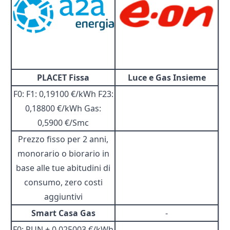
PLACET Fissa
Luce e Gas Insieme
F0: F1: 0,19100 €/kWh F23:
0,18800 €/kWh Gas:
0,5900 €/Smc
Prezzo fisso per 2 anni,
monorario o biorario in
base alle tue abitudini di
consumo, zero costi
aggiuntivi
Smart Casa Gas
-
F0: PUN + 0.025003 €/kWh