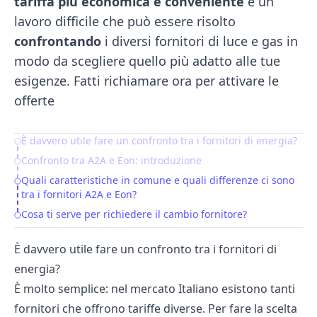
tariffa più economica e conveniente
è un
lavoro difficile che può essere risolto
confrontando
i diversi
fornitori di luce e gas
in
modo da scegliere quello più adatto alle tue
esigenze. Fatti richiamare ora per attivare le
offerte
È davvero utile fare un confronto tra i fornitori di energia?
Table of Contents
Confronto tra A2A e Eon: introduzione
Quali caratteristiche in comune e quali differenze ci sono
tra i fornitori A2A e Eon?
Cosa ti serve per richiedere il cambio fornitore?
È davvero utile fare un confronto tra i fornitori di
energia?
È molto semplice: nel mercato Italiano esistono tanti
fornitori che offrono tariffe diverse. Per fare la scelta