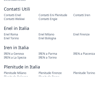
Contatti Utili
Contatti Enel
Contatti Eni Plenitude
Contatti Iren
Contatti Wekiwi
Contatti Engie
Enel in Italia
Enel Roma
Enel Milano
Enel Firenze
Enel Torino
Enel Bologna
Iren in Italia
IREN a Genova
IREN a Parma
IREN a Piacenza
IREN a La Spezia
IREN a Torino
Plenitude in Italia
Plenitude Milano
Plenitude Firenze
Plenitude Torino
Plenitude Bologna
Plenitude Roma
Cambio Residenza
Cambio Residenza Roma
Cambio Residenza Torino
Cambio Residenza Milano
Cambio Residenza Napoli
Cambio Residenza
Palermo