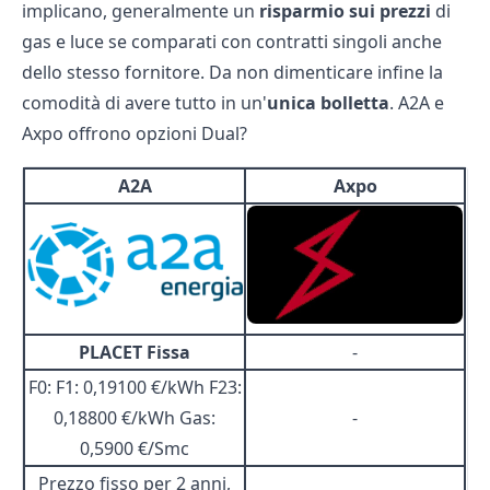
implicano, generalmente un
risparmio sui prezzi
di
gas e luce se comparati con contratti singoli anche
dello stesso fornitore. Da non dimenticare infine la
comodità di avere tutto in un'
unica bolletta
. A2A e
Axpo offrono opzioni Dual?
A2A
Axpo
PLACET Fissa
-
F0: F1: 0,19100 €/kWh F23:
0,18800 €/kWh Gas:
-
0,5900 €/Smc
Prezzo fisso per 2 anni,