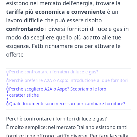
esistono nel mercato dell'energia, trovare la
tariffa più economica e conveniente
è un
lavoro difficile che può essere risolto
confrontando
i diversi
fornitori di luce e gas
in
modo da scegliere quello più adatto alle tue
esigenze. Fatti richiamare ora per attivare le
offerte
Perchè confrontare i fornitori di luce e gas?
Table of Contents
Perchè preferire A2A o Axpo: introduzione ai due fornitori
Perchè scegliere A2A o Axpo? Scopriamo le loro
caratteristiche
Quali documenti sono necessari per cambiare fornitore?
Perchè confrontare i fornitori di luce e gas?
È molto semplice: nel mercato Italiano esistono tanti
fornitori che offrono tariffe diverse. Per fare la scelta