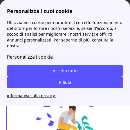
Personalizza i tuoi cookie
Utilizziamo i cookie per garantire il corretto funzionamento
ProntoBolletta
Confronto Fornitori Luce
Confronta due dei principali fornitori del mercato italiano dell'energia: A2A e Axpo
del sito e per fornire i nostri servizi e, se sei d'accordo, a
scopo di analisi per migliorare i nostri servizi e offrirti
Confronta due dei
annunci personalizzati. Per saperne di più, consulta la
nostra
principali fornitori del
Personalizza i cookie
mercato italiano
dell'energia: A2A e Axpo
Accetta tutto
Rifiuta
informativa sulla privacy.