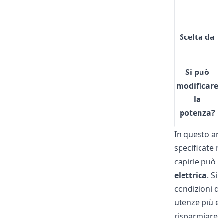
Scelta da
Si può
modificar
la
potenza?
In questo a
specificate
capirle può 
elettrica
. S
condizioni d
utenze più e
risparmiare