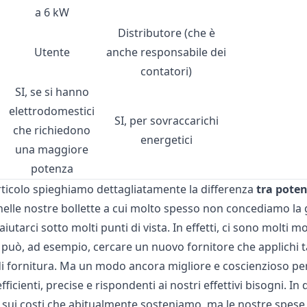
a 6 kW
Distributore (che è
Utente
anche responsabile dei
contatori)
SI, se si hanno
elettrodomestici
e
SI, per sovraccarichi
che richiedono
energetici
una maggiore
potenza
rticolo spieghiamo dettagliatamente la differenza
tra pote
 nelle nostre bollette a cui molto spesso non concediamo la 
aiutarci sotto molti punti di vista. In effetti, ci sono molti 
i può, ad esempio, cercare un nuovo fornitore che applichi ta
i fornitura. Ma un modo ancora migliore e coscienzioso per r
fficienti, precise e rispondenti ai nostri effettivi bisogni.
 sui costi che abitualmente sosteniamo, ma le nostre spese 