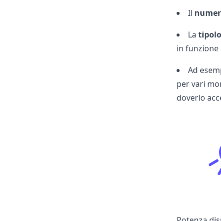
Il
numero
La
tipol
in funzion
Ad esemp
per vari mom
doverlo acc
Potenza disp