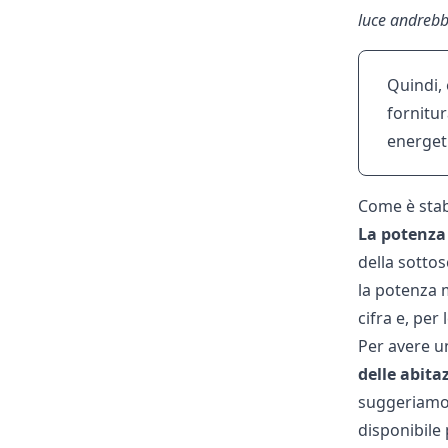
luce andrebb
Quindi,
fornitur
energeti
Come è stab
La potenza 
della sottos
la potenza 
cifra e, pe
Per avere u
delle abita
suggeriamo,
disponibile 