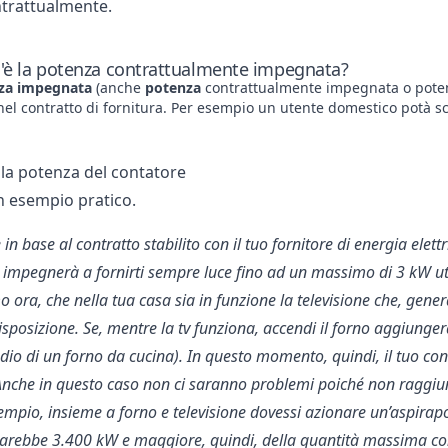
ntrattualmente.
'è la potenza contrattualmente impegnata?
za impegnata
(anche
potenza
contrattualmente impegnata o potenza
 nel contratto di fornitura. Per esempio un utente domestico potà s
la potenza del contatore
 esempio pratico.
n base al contratto stabilito con il tuo fornitore di energia elett
si impegnerà a fornirti sempre luce fino ad un massimo di 3 kW uti
ora, che nella tua casa sia in funzione la televisione che, gene
sposizione. Se, mentre la tv funziona, accendi il forno aggiunger
o di un forno da cucina). In questo momento, quindi, il tuo con
Anche in questo caso non ci saranno problemi poiché non raggiu
empio, insieme a forno e televisione dovessi azionare un’aspirap
rebbe 3.400 kW e maggiore, quindi, della quantità massima conco