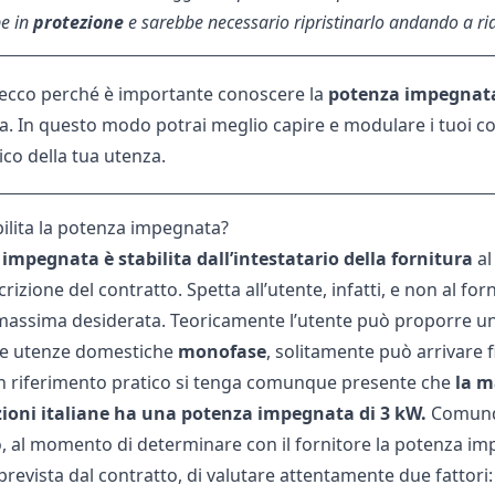
e in
protezione
e sarebbe necessario ripristinarlo andando a rial
 ecco perché è importante conoscere la
potenza impegnata
a. In questo modo potrai meglio capire e modulare i tuoi c
co della tua utenza.
ilita la potenza impegnata?
impegnata è stabilita dall’intestatario della fornitura
al
crizione del contratto. Spetta all’utente, infatti, e non al forn
massima desiderata. Teoricamente l’utente può proporre un
r le utenze domestiche
monofase
, solitamente può arrivare f
n riferimento pratico si tenga comunque presente che
la m
zioni italiane ha una potenza impegnata di 3 kW.
Comunq
 al momento di determinare con il fornitore la potenza im
prevista dal contratto, di valutare attentamente due fattori: