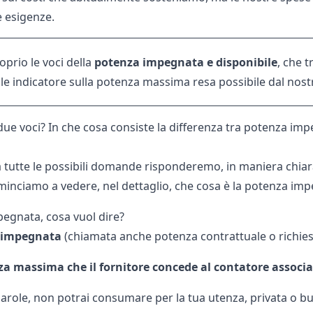
e esigenze.
prio le voci della
potenza impegnata e disponibile
, che t
le indicatore sulla potenza massima resa possibile dal nostro
ue voci? In che cosa consiste la differenza tra potenza im
 tutte le possibili domande risponderemo, in maniera chiara 
inciamo a vedere, nel dettaglio, che cosa è la potenza imp
egnata, cosa vuol dire?
 impegnata
(chiamata anche potenza contrattuale o richiesta
a massima che il fornitore concede al contatore associa
 parole, non potrai consumare per la tua utenza, privata o b