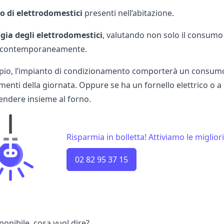
 di elettrodomestici
presenti nell’abitazione.
ogia degli elettrodomestici
, valutando non solo il consumo
e contemporaneamente.
io, l’impianto di condizionamento comporterà un consumo d
enti della giornata. Oppure se ha un fornello elettrico o a 
endere insieme al forno.
Risparmia in bolletta! Attiviamo le migliori
02 82 95 37 15
onibile, cosa vuol dire?