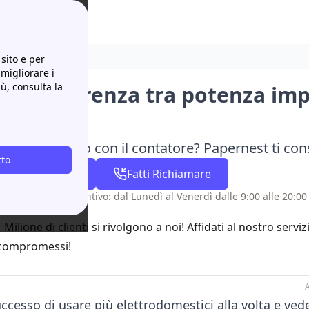
disponibile?
sito e per
 migliorare i
iù, consulta la
è la differenza tra potenza im
isogno di aiuto con il contatore? Papernest ti cons
tto
02 82 95 37 15
Fatti Richiamare
 senza costo aggiuntivo: dal Lunedì al Venerdì dalle 9:00 alle 20:00 
1 Milione di clienti si rivolgono a noi! Affidati al nostro servi
compromessi!
A
uccesso di usare più elettrodomestici alla volta e ved