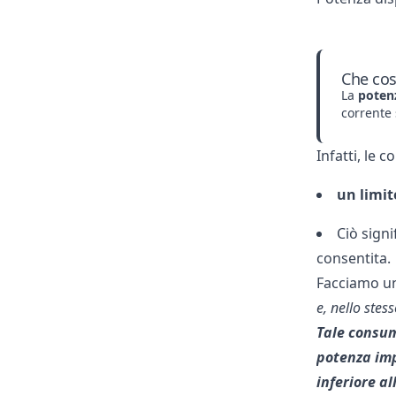
Che cos
La
poten
corrente 
Infatti, le c
un limit
Ciò signi
consentita.
Facciamo u
e, nello stes
Tale consum
potenza imp
inferiore al