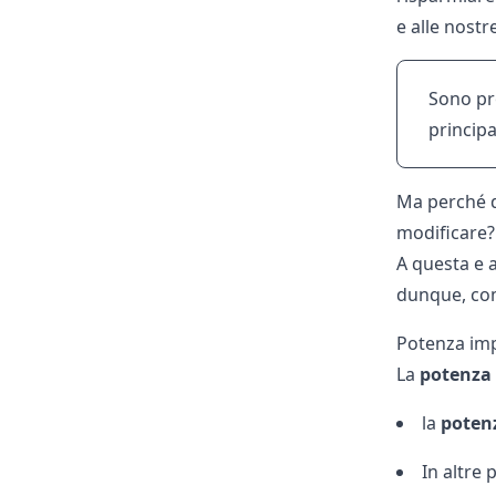
e alle nostr
Sono pro
principa
Ma perché d
modificare?
A questa e a
dunque, com
Potenza imp
La
potenza
la
potenz
In altre