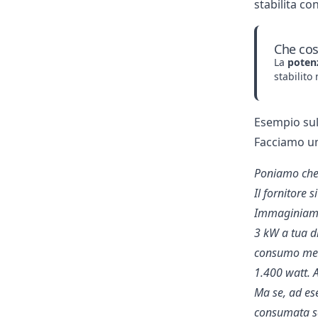
stabilita co
Che cos
La
poten
stabilito
Esempio sul
Facciamo un
Poniamo che i
Il fornitore 
Immaginiamo 
3 kW a tua di
consumo medi
1.400 watt. 
Ma se, ad es
consumata sa