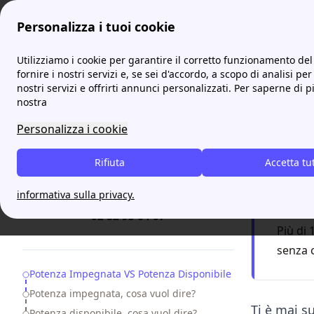
Personalizza i tuoi cookie
ProntoBolletta
Qual è la differenza tra potenza impegnata e 
Utilizziamo i cookie per garantire il corretto funzionamento del 
fornire i nostri servizi e, se sei d'accordo, a scopo di analisi per
nostri servizi e offrirti annunci personalizzati. Per saperne di p
Qual 
nostra
Personalizza i cookie
Hai b
Rifiuta
Accetta tu
informativa sulla privacy.
Servizio
17:00
02 82 95 64 07
Più di 
senza 
Table of Contents
Potenza Impegnata VS Potenza Disponibile
Potenza impegnata, cosa vuol dire?
Ti è mai s
Potenza disponibile, cosa vuol dire?