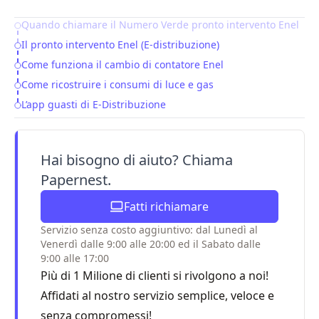
Quando chiamare il Numero Verde pronto intervento Enel
Table of Contents
Il pronto intervento Enel (E-distribuzione)
Come funziona il cambio di contatore Enel
Come ricostruire i consumi di luce e gas
L’app guasti di E-Distribuzione
Hai bisogno di aiuto? Chiama
Papernest.
Fatti richiamare
Servizio senza costo aggiuntivo: dal Lunedì al
Venerdì dalle 9:00 alle 20:00 ed il Sabato dalle
9:00 alle 17:00
Più di 1 Milione di clienti si rivolgono a noi!
Affidati al nostro servizio semplice, veloce e
senza compromessi!