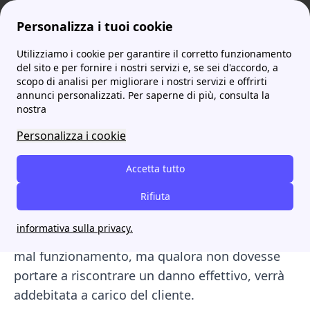
Personalizza i tuoi cookie
Utilizziamo i cookie per garantire il corretto funzionamento
ProntoBolletta
Enel
Come fare la verifica del contatore Enel: le funzioni del contatore e i guasti
More
del sito e per fornire i nostri servizi e, se sei d'accordo, a
scopo di analisi per migliorare i nostri servizi e offrirti
Come fare la verifica del
annunci personalizzati. Per saperne di più, consulta la
nostra
contatore Enel: le funzioni
Personalizza i cookie
del contatore e i guasti
Accetta tutto
Il contatore è un apparecchio molto importante
che serve a quantificare i consumi luce o gas di
Rifiuta
una utenza.
La verifica contatore Enel si
informativa sulla privacy.
richiede in caso si supponga un guasto
o un
mal funzionamento, ma qualora non dovesse
portare a riscontrare un danno effettivo, verrà
addebitata a carico del cliente.