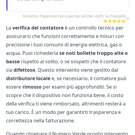
Annuncio: Papernest non è partner di Enel. 4,8/5 su Trustpilot
⭐⭐⭐⭐⭐
La
verifica del contatore
è un controllo tecnico per
assicurarsi che funzioni correttamente e misuri con
precisione i tuoi consumi di energia elettrica, gas o
acqua. Puoi richiederla
se noti bollette troppo alte o
basse
rispetto al solito, o se sospetti che il contatore
sia
difettoso
. Questo intervento viene gestito dal
distributore locale
e, se necessario, il contatore può
essere
rimosso
per esami più approfonditi. Se si
scopre che il dispositivo non funziona bene, il costo
della verifica ti viene rimborsato, altrimenti resterà a
tuo carico. È un modo per garantirti trasparenza e
correttezza nella fatturazione.
Quando chiamare il Numero Verde pronto intervento