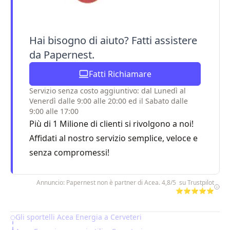
Hai bisogno di aiuto? Fatti assistere
da Papernest.
Fatti Richiamare
Servizio senza costo aggiuntivo: dal Lunedì al
Venerdì dalle 9:00 alle 20:00 ed il Sabato dalle
9:00 alle 17:00
Più di 1 Milione di clienti si rivolgono a noi!
Affidati al nostro servizio semplice, veloce e
senza compromessi!
Annuncio: Papernest non è partner di Acea. 4,8/5 su Trustpilot
⭐⭐⭐⭐⭐
Gli sportelli Acea Energia a Cerveteri
Table of Contents