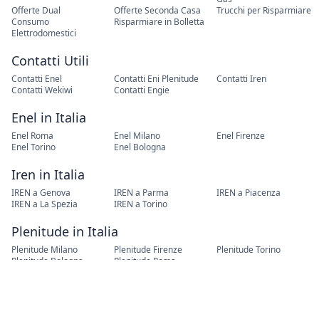
Offerte Dual
Offerte Seconda Casa
Trucchi per Risparmiare
Consumo
Risparmiare in Bolletta
Elettrodomestici
Contatti Utili
Contatti Enel
Contatti Eni Plenitude
Contatti Iren
Contatti Wekiwi
Contatti Engie
Enel in Italia
Enel Roma
Enel Milano
Enel Firenze
Enel Torino
Enel Bologna
Iren in Italia
IREN a Genova
IREN a Parma
IREN a Piacenza
IREN a La Spezia
IREN a Torino
Plenitude in Italia
Plenitude Milano
Plenitude Firenze
Plenitude Torino
Plenitude Bologna
Plenitude Roma
Cambio Residenza
Cambio Residenza Roma
Cambio Residenza Torino
Cambio Residenza Milano
Cambio Residenza Napoli
Cambio Residenza