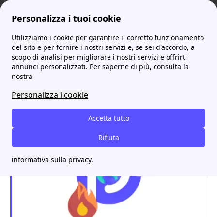
Personalizza i tuoi cookie
Utilizziamo i cookie per garantire il corretto funzionamento
ProntoBolletta
Acea
Acea Energia Cerveteri: scopri come attivare la tua offerta luce e gas
More
del sito e per fornire i nostri servizi e, se sei d'accordo, a
scopo di analisi per migliorare i nostri servizi e offrirti
Acea Energia Cerveteri:
annunci personalizzati. Per saperne di più, consulta la
nostra
scopri come attivare la tua
Personalizza i cookie
offerta luce e gas
Accetta tutto
Rifiuta
informativa sulla privacy.