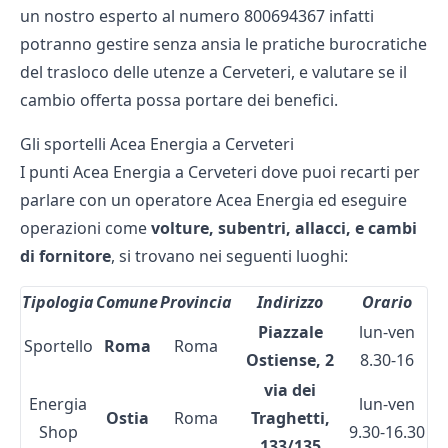
un nostro esperto al numero
800694367
infatti
potranno gestire senza ansia le pratiche burocratiche
del trasloco delle utenze a Cerveteri, e valutare se il
cambio offerta possa portare dei benefici.
Gli sportelli Acea Energia a Cerveteri
I punti Acea Energia a Cerveteri dove puoi recarti per
parlare con un operatore Acea Energia ed eseguire
operazioni come
volture, subentri, allacci, e cambi
di fornitore
, si trovano nei seguenti luoghi:
Tipologia
Comune
Provincia
Indirizzo
Orario
Piazzale
lun-ven
Sportello
Roma
Roma
Ostiense, 2
8.30-16
via dei
Energia
lun-ven
Ostia
Roma
Traghetti,
Shop
9.30-16.30
133/135