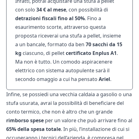
Infatti, potrai acquistare una stufa a pellet
con solo
34 € al mese
, con possibilità di
detrazioni fiscali fino al 50%
. Fino a
esaurimento scorte, attraverso questa
proposta riceverai una stufa a pellet, insieme
a un bancale, formato da ben
70 sacchi da 15
kg
ciascuno, di pellet
certificato Enplus A1
.
Ma non è tutto. Un comodo aspiracenere
elettrico con sistema autopulente sarà il
secondo omaggio a cui ha pensato
Ariel
.
Infine, se possiedi una vecchia caldaia a gasolio o una
stufa usurata, avrai la possibilità di beneficiare del
conto termico, che non è altro che un grande
rimborso spese
per un valore che può arrivare fino al
65% della spesa totale
. In più, l’installazione di cui si
occuperanno i tecnici dell’azienda, è compresa nel