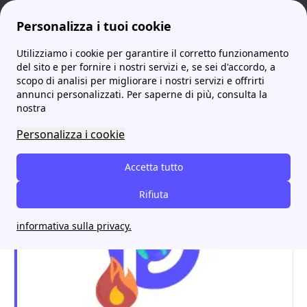
Personalizza i tuoi cookie
Utilizziamo i cookie per garantire il corretto funzionamento
ProntoBolletta
NeN Luce e Gas: scopri tutte le offerte più convenienti per agosto 2026
Nen Offerta Gas: Guida Completa ai Costi e Vantaggi
More
del sito e per fornire i nostri servizi e, se sei d'accordo, a
scopo di analisi per migliorare i nostri servizi e offrirti
Nen Offerta Gas: Guida
annunci personalizzati. Per saperne di più, consulta la
nostra
Completa ai Costi e
Personalizza i cookie
Vantaggi
Accetta tutto
Rifiuta
informativa sulla privacy.