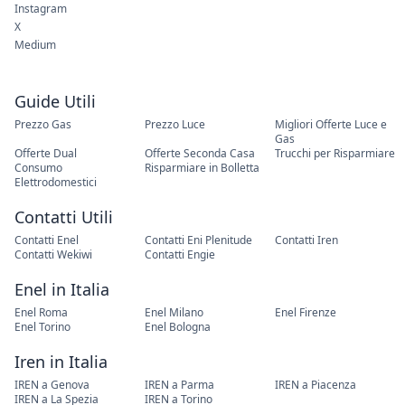
Instagram
X
Medium
Guide Utili
Prezzo Gas
Prezzo Luce
Migliori Offerte Luce e
Gas
Offerte Dual
Offerte Seconda Casa
Trucchi per Risparmiare
Consumo
Risparmiare in Bolletta
Elettrodomestici
Contatti Utili
Contatti Enel
Contatti Eni Plenitude
Contatti Iren
Contatti Wekiwi
Contatti Engie
Enel in Italia
Enel Roma
Enel Milano
Enel Firenze
Enel Torino
Enel Bologna
Iren in Italia
IREN a Genova
IREN a Parma
IREN a Piacenza
IREN a La Spezia
IREN a Torino