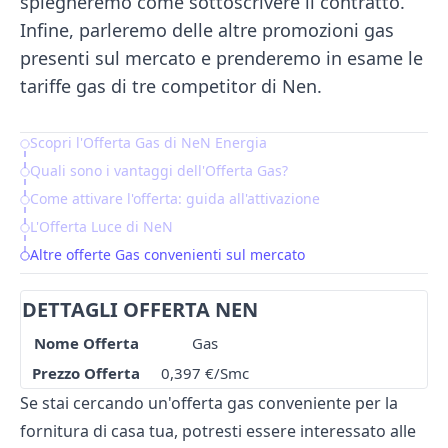
spiegheremo come sottoscrivere il contratto.
Infine, parleremo delle altre promozioni gas
presenti sul mercato e prenderemo in esame le
tariffe gas di tre competitor di Nen.
Scopri l'Offerta Gas di NeN Energia
Table of Contents
Quali sono i vantaggi dell'Offerta Gas?
Come attivare l'offerta: guida all'attivazione
L'Offerta Luce di NeN
Altre offerte Gas convenienti sul mercato
DETTAGLI OFFERTA NEN
Nome Offerta
Gas
Prezzo Offerta
0,397 €/Smc
Se stai cercando un'offerta gas conveniente per la
fornitura di casa tua, potresti essere interessato alle