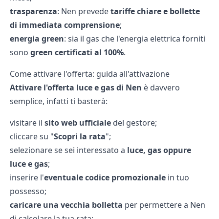
trasparenza
: Nen prevede
tariffe chiare e bollette
di immediata comprensione
;
energia green
: sia il gas che l'energia elettrica forniti
sono
green certificati al 100%
.
Come attivare l'offerta: guida all'attivazione
Attivare
l'offerta luce e gas di Nen
è davvero
semplice, infatti ti basterà:
visitare il
sito web ufficiale
del gestore;
cliccare su "
Scopri la rata
";
selezionare se sei interessato a
luce, gas oppure
luce e gas
;
inserire l'
eventuale codice promozionale
in tuo
possesso;
caricare una vecchia bolletta
per permettere a Nen
di calcolare la tua rata;