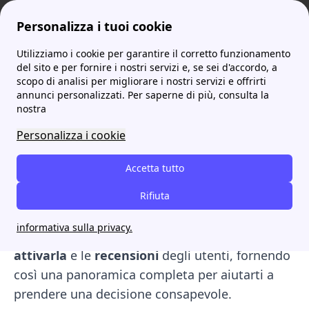
Personalizza i tuoi cookie
Utilizziamo i cookie per garantire il corretto funzionamento
ProntoBolletta
Prezzi
A2A Easy Luce: caratteristiche, costi e recensioni
More
del sito e per fornire i nostri servizi e, se sei d'accordo, a
scopo di analisi per migliorare i nostri servizi e offrirti
A2A Easy Luce:
annunci personalizzati. Per saperne di più, consulta la
nostra
caratteristiche, costi e
Personalizza i cookie
recensioni
Accetta tutto
Quali sono le principali caratteristiche di
questa offerta? In questo articolo, abbiamo
Rifiuta
esaminato i
costi
e i
vantaggi
di A2A Easy
informativa sulla privacy.
Luce,
a chi si rivolge
,
come
procedere per
attivarla
e le
recensioni
degli utenti, fornendo
così una panoramica completa per aiutarti a
prendere una decisione consapevole.