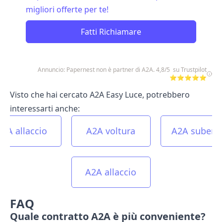
migliori offerte per te!
Fatti Richiamare
Annuncio: Papernest non è partner di A2A. 4,8/5 su Trustpilot
⭐⭐⭐⭐⭐
Visto che hai cercato A2A Easy Luce, potrebbero
interessarti anche:
A2A allaccio
A2A voltura
A2A subent
A2A allaccio
FAQ
Quale contratto A2A è più conveniente?