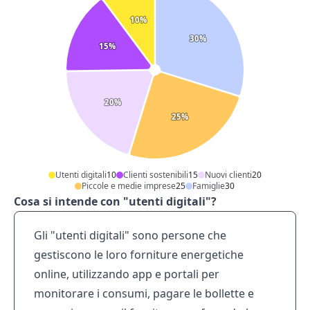
10
%
30
%
15
%
20
%
25
%
Utenti digitali
10
Clienti sostenibili
15
Nuovi clienti
20
Piccole e medie imprese
25
Famiglie
30
Cosa si intende con "utenti digitali"?
Gli "utenti digitali" sono persone che
gestiscono le loro forniture energetiche
online, utilizzando app e portali per
monitorare i consumi, pagare le bollette e