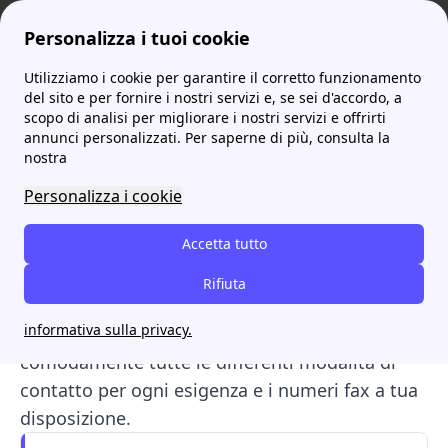
Personalizza i tuoi cookie
Utilizziamo i cookie per garantire il corretto funzionamento
ProntoBolletta
Contatti
Servizio Elettrico Nazionale: contatti fax
More
del sito e per fornire i nostri servizi e, se sei d'accordo, a
scopo di analisi per migliorare i nostri servizi e offrirti
Servizio Elettrico
annunci personalizzati. Per saperne di più, consulta la
nostra
Nazionale: contatti fax
Personalizza i cookie
Questa pratica guida fornirà tutte le
Accetta tutto
informazioni necessarie per contattare il
Servizio Elettrico Nazionale, ovvero l'ente per i
Rifiuta
clienti che si trovano ancora nel Mercato a
informativa sulla privacy.
Maggior Tutela. In particolare, potrai trovare
comodamente tutte le differenti modalità di
contatto per ogni esigenza e i numeri fax a tua
disposizione.