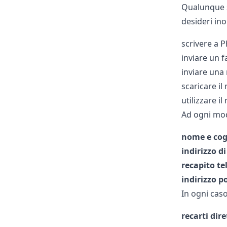
Qualunque si
desideri in
scrivere a P
inviare un 
inviare una
scaricare i
utilizzare i
Ad ogni mod
nome e cog
indirizzo d
recapito te
indirizzo p
In ogni caso
recarti dir