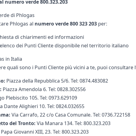
 al numero verde 800.323.203
erde di Phlogas
tare Phlogas al
numero verde 800 323 203
per:
chiesta di chiarimenti ed informazioni
elenco dei Punti Cliente disponibile nel territorio italiano
s in Italia
e quali sono i Punti Cliente più vicini a te, puoi consultare l
o:
Piazza della Repubblica 5/6. Tel: 0874.483082
a:
Piazza Amendola 6. Tel: 0828.302556
go Plebiscito 105. Tel: 0973.629109
a Dante Alighieri 10. Tel: 0824.032655
Lama:
Via Carrafo, 22 c/o Casa Comunale. Tel: 0736.722158
tto del Tronto:
Via Manara 134. Tel: 800.323.203
 Papa Giovanni XIII, 23. Tel: 800.323.203