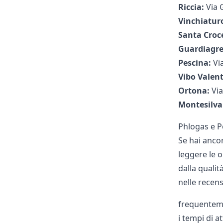
Riccia:
Via G
Vinchiatur
Santa Croc
Guardiagre
Pescina:
Vi
Vibo Valent
Ortona:
Via
Montesilva
Phlogas e P
Se hai ancor
leggere le o
dalla qualit
nelle recens
frequentem
i tempi di 