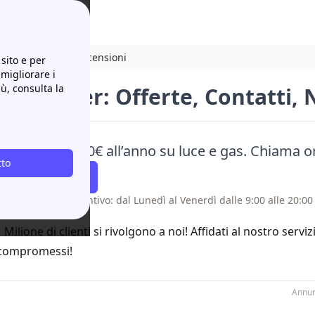
 Numero Verde e Recensioni
sito e per
 migliorare i
iù, consulta la
as&Power: Offerte, Contatti,
rmia fino a 250€ all’anno su luce e gas. Chiama o
tto
atti Richiamare
 senza costo aggiuntivo: dal Lunedì al Venerdì dalle 9:00 alle 20:00 
1 Milione di clienti si rivolgono a noi! Affidati al nostro servi
compromessi!
Annun