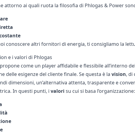
e attorno ai quali ruota la filosofia di Phlogas & Power son
iare
iretta
 costante
oi conoscere altri fornitori di energia, ti consigliamo la lettu
ion e i valori di Phlogas
 propone come un player affidabile e flessibile all’interno d
e delle esigenze del cliente finale. Se questa è la
vision
, d
di dimensioni, un’alternativa attenta, trasparente e conveni
trica. In questi punti, i
valori
su cui si basa l’organizzazione:
a
lità
zione
e