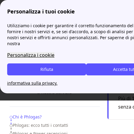
Personalizza i tuoi cookie
ProntoBolletta
Fornitori
Phlogas&Power: Offerte, Contatti,
Utilizziamo i cookie per garantire il corretto funzionamento del 
fornire i nostri servizi e, se sei d'accordo, a scopo di analisi per
nostri servizi e offrirti annunci personalizzati. Per saperne di p
Phlog
nostra
Personalizza i cookie
Rispa
Rifiuta
Accetta tu
F
informativa sulla privacy.
Servizio
17:00
Il nostro servizio
Più di 
senza 
Table of Contents
Chi è Phlogas?
Phlogas: ecco tutti i contatti
Phlogas e Power recensioni