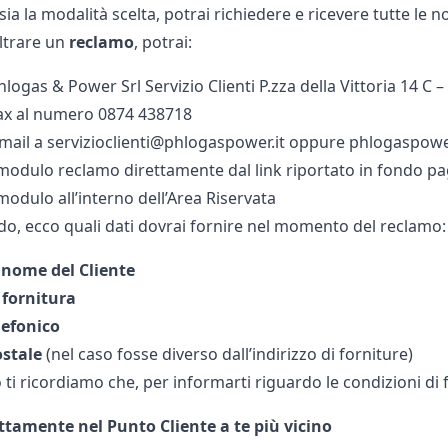
a la modalità scelta, potrai richiedere e ricevere tutte le n
oltrare un
reclamo
, potrai:
hlogas & Power Srl Servizio Clienti P.zza della Vittoria 14 
fax al numero 0874 438718
 mail a servizioclienti@phlogaspower.it oppure phlogaspow
l modulo reclamo direttamente dal link riportato in fondo p
l modulo all’interno dell’Area Riservata
o, ecco quali dati dovrai fornire nel momento del reclamo:
nome del Cliente
i fornitura
lefonico
ostale
(nel caso fosse diverso dall’indirizzo di forniture)
 ti ricordiamo che, per informarti riguardo le condizioni di 
ettamente nel Punto Cliente a te più vicino