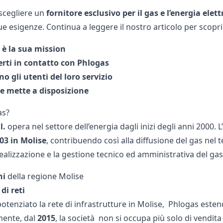
 scegliere un
fornitore esclusivo per il gas e l’energia elett
tue esigenze. Continua a leggere il nostro articolo per scopr
l è la sua mission
rti in contatto con Phlogas
o gli utenti del loro servizio
te mette a disposizione
as?
l.
opera nel settore dell’energia dagli inizi degli anni 2000. L’a
03 in Molise
, contribuendo così alla diffusione del gas nel 
realizzazione e la gestione tecnico ed amministrativa del gas
ni
della regione Molise
di reti
tenziato la rete di infrastrutture in Molise, Phlogas estende
mente, dal
2015
, la società non si occupa più solo di vendita g