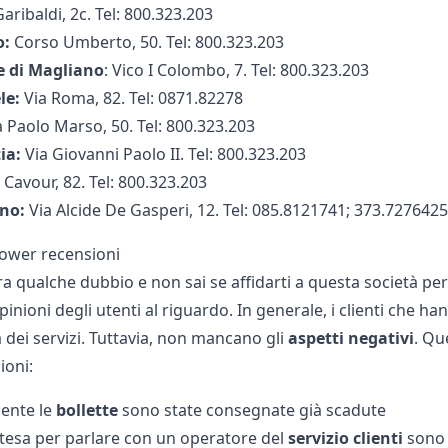
aribaldi, 2c. Tel: 800.323.203
o:
Corso Umberto, 50. Tel: 800.323.203
e di Magliano
: Vico I Colombo, 7. Tel: 800.323.203
le:
Via Roma, 82. Tel: 0871.82278
a Paolo Marso, 50. Tel: 800.323.203
ia:
Via Giovanni Paolo II. Tel: 800.323.203
 Cavour, 82. Tel: 800.323.203
no:
Via Alcide De Gasperi, 12. Tel: 085.8121741; 373.7276425
ower recensioni
a qualche dubbio e non sai se affidarti a questa società per 
pinioni degli utenti al riguardo. In generale, i clienti che ha
à dei servizi. Tuttavia, non mancano gli
aspetti
negativi
. Qu
ioni:
ente le
bollette
sono state consegnate già scadute
attesa per parlare con un operatore del
servizio clienti
sono 