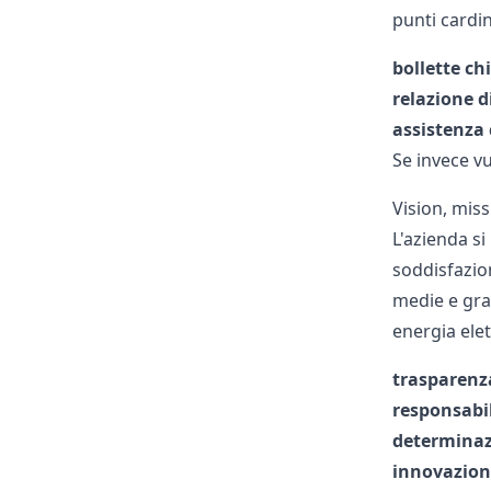
punti cardin
bollette ch
relazione d
assistenza
Se invece vu
Vision, miss
L'azienda si
soddisfazion
medie e gran
energia elet
trasparenz
responsabi
determina
innovazion