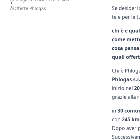
Se desideri
Offerte Phlogas
te e per le 
chi è e qua
come mette
cosa pensan
quali offer
Chi è Phlog
Phlogas s.r.
inizio nel
20
grazie alla 
in
30 comu
con
245 km 
Dopo aver po
Successiva