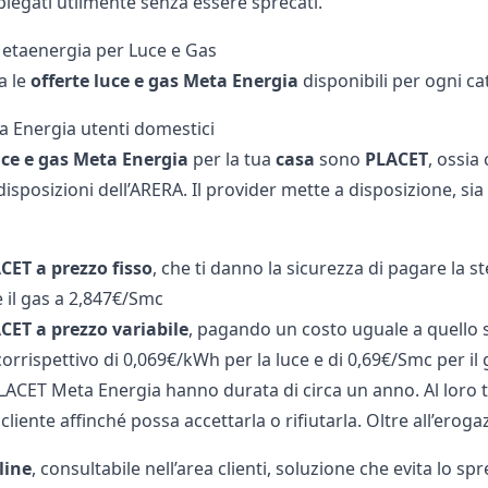
iegati utilmente senza essere sprecati.
Metaenergia per Luce e Gas
a le
offerte luce e gas Meta Energia
disponibili per ogni c
a Energia utenti domestici
luce e gas Meta Energia
per la tua
casa
sono
PLACET
, ossia
isposizioni dell’ARERA. Il provider mette a disposizione, sia p
CET a prezzo fisso
, che ti danno la sicurezza di pagare la s
 il gas a 2,847€/Smc
CET a prezzo variabile
, pagando un costo uguale a quello s
orrispettivo di 0,069€/kWh per la luce e di 0,69€/Smc per il 
LACET Meta Energia hanno durata di circa un anno. Al loro te
cliente affinché possa accettarla o rifiutarla. Oltre all’erogaz
line
, consultabile nell’area clienti, soluzione che evita lo sp