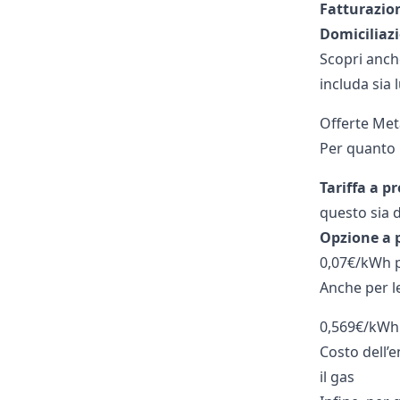
Fatturazion
Domiciliaz
Scopri anche
includa sia 
Offerte Met
Per quanto 
Tariffa a p
questo sia d
Opzione a p
0,07€/kWh pe
Anche per l
0,569€/kWh p
Costo dell’e
il gas