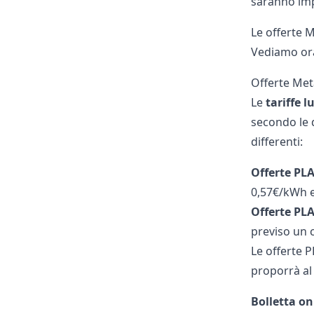
saranno imp
Le offerte 
Vediamo or
Offerte Met
Le
tariffe 
secondo le d
differenti:
Offerte PLA
0,57€/kWh e
Offerte PLA
previso un c
Le offerte P
proporrà al 
Bolletta on