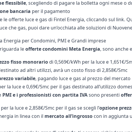
e flessibile
, scegliendo di pagare la bolletta ogni mese o d
ione bancaria
per il pagamento
 le offerte luce e gas di
Fintel Energia
, cliccando sul link. 
luce che gas, puoi dare un’occhiata alle soluzioni di
Nuovene
a Energia per Condomini, PMI e Grandi imprese
riguarda le
offerte condomini Meta Energia
, sono anche e
rezzo fisso monorario
di 0,569€/kWh per la luce e 1,651€/S
estinato ad altri utilizzi, avrà un costo fisso di 2,858€/Smc
rezzo variabile
, pagando luce e gas al prezzo del mercato a
r la luce e 0,69€/Smc per il gas destinato all’utilizzo domest
e
PMI e i professionisti con partita IVA
sono presenti
offe
er la luce e 2,858€/Smc per il gas se scegli l’
opzione prezz
nergia in linea con il
mercato all’ingrosso
con in aggiunta u