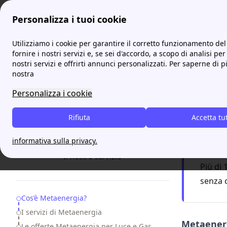
Personalizza i tuoi cookie
ProntoBolletta
Fornitori
Metaenergia: scopri le offerte luce 
Utilizziamo i cookie per garantire il corretto funzionamento del 
fornire i nostri servizi e, se sei d'accordo, a scopo di analisi per
nostri servizi e offrirti annunci personalizzati. Per saperne di p
Metaen
nostra
Personalizza i cookie
Attiv
Rifiuta
Accetta tu
F
informativa sulla privacy.
Servizio
17:00
Il nostro servizio
Più di 
senza 
Table of Contents
Cos’è Metaenergia?
I servizi di Metaenergia
Metaener
Le offerte Metaenergia per Luce e Gas