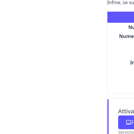
Infine, se v
Nu
Numer
I
Attiv
F
Servizio