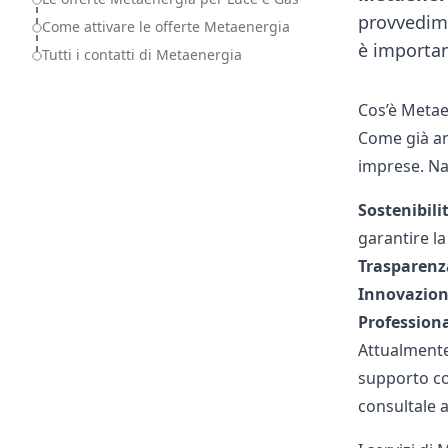
provvedim
Come attivare le offerte Metaenergia
è importan
Tutti i contatti di Metaenergia
Cos’è Metae
Come già an
imprese. Nat
Sostenibili
garantire la
Trasparenz
Innovazio
Professiona
Attualmente
supporto cos
consultale a