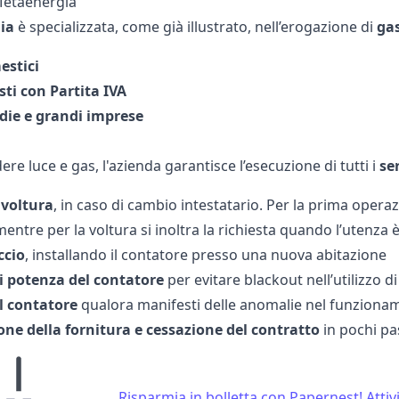
 Metaenergia
ia
è specializzata, come già illustrato, nell’erogazione di
ga
estici
sti con Partita IVA
die e grandi imprese
ere luce e gas, l'azienda garantisce l’esecuzione di tutti i
ser
 voltura
, in caso di cambio intestatario. Per la prima operaz
entre per la voltura si inoltra la richiesta quando l’utenza è
ccio
, installando il contatore presso una nuova abitazione
 potenza del contatore
per evitare blackout nell’utilizzo d
l contatore
qualora manifesti delle anomalie nel funziona
one della fornitura e cessazione del contratto
in pochi pas
Risparmia in bolletta con Papernest! Attivi