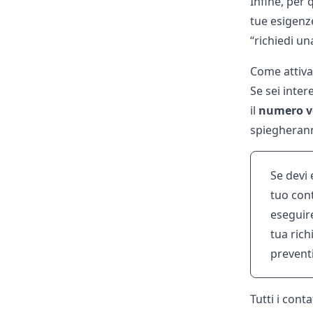
Infine, per
tue esigenze
“richiedi un
Come attiva
Se sei inter
il
numero v
spiegheranno
Se devi
tuo cont
eseguir
tua rich
preventi
Tutti i cont