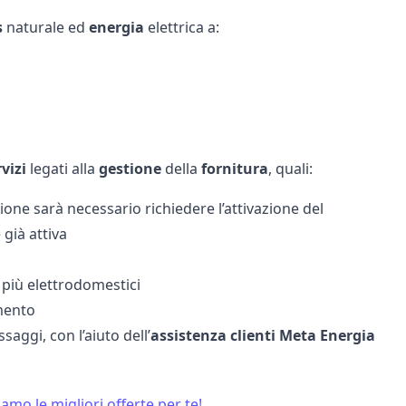
s
naturale ed
energia
elettrica a:
vizi
legati alla
gestione
della
fornitura
, quali:
ione sarà necessario richiedere l’attivazione del
 già attiva
i più elettrodomestici
mento
saggi, con l’aiuto dell’
assistenza clienti Meta Energia
amo le migliori offerte per te!