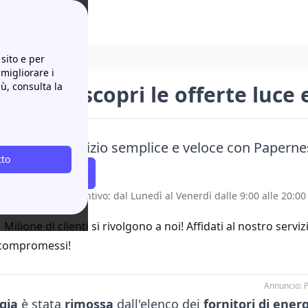
e gas e i contatti
sito e per
 migliorare i
iù, consulta la
ergia: scopri le offerte luce e
azione del servizio semplice e veloce con Paperne
tto
atti Richiamare
 senza costo aggiuntivo: dal Lunedì al Venerdì dalle 9:00 alle 20:00 
1 Milione di clienti si rivolgono a noi! Affidati al nostro servi
compromessi!
Annuncio: 
gia
è stata
rimossa
dall'elenco dei
fornitori di energ