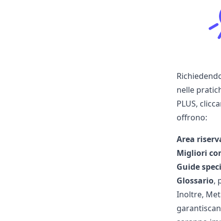
Richiedendo
nelle pratic
PLUS, clicca
offrono:
Area riserv
Migliori co
Guide speci
Glossario
, 
Inoltre, Me
garantiscano