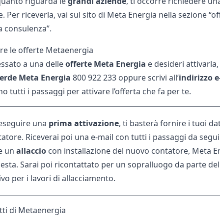
 quanto riguarda le
grandi
aziende
, ti occorre richiedere u
. Per riceverla, vai sul sito di Meta Energia nella sezione “o
a consulenza”.
re le offerte Metaenergia
essato a una delle
offerte Meta Energia
e desideri attivarla
erde Meta Energia
800 922 233 oppure scrivi all’
indirizzo
e
 tutti i passaggi per attivare l’offerta che fa per te.
 eseguire una
prima
attivazione
, ti basterà fornire i tuoi da
atore. Riceverai poi una e-mail con tutti i passaggi da segui
e un
allaccio
con installazione del nuovo contatore, Meta En
iesta. Sarai poi ricontattato per un sopralluogo da parte del 
vo per i lavori di allacciamento.
atti di Metaenergia