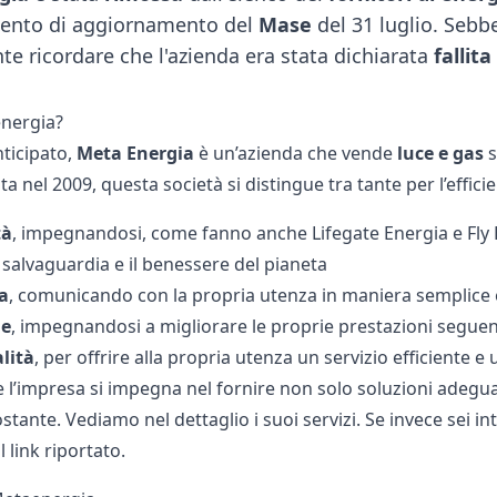
ento di aggiornamento del
Mase
del 31 luglio. Sebb
te ricordare che l'azienda era stata dichiarata
fallita
nergia?
ticipato,
Meta Energia
è un’azienda che vende
luce e gas
s
a nel 2009, questa società si distingue tra tante per l’efficie
tà
, impegnandosi, come fanno anche
Lifegate Energia
e
Fly
 salvaguardia e il benessere del pianeta
a
, comunicando con la propria utenza in maniera semplice e 
ne
, impegnandosi a migliorare le proprie prestazioni seguen
lità
, per offrire alla propria utenza un servizio efficiente 
 l’impresa si impegna nel fornire non solo soluzioni adeguat
tante. Vediamo nel dettaglio i suoi servizi. Se invece sei int
l link riportato.